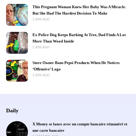
This Pregnant Woman Knew Her Baby Was A Miracle.
But She Had The Hardest Decision To Make
2 ANS AGO
Ex Police Dog Keeps Barking At Tree, Dad Finds A Lot
More Than Wood Inside
2 ANS AGO
Store Owner Bans Pepsi Products When He Notices
‘Offensive’ Logo
2 ANS AGO
Daily
X Money se lance avec un compte bancaire rémunéré et
une carte bancaire