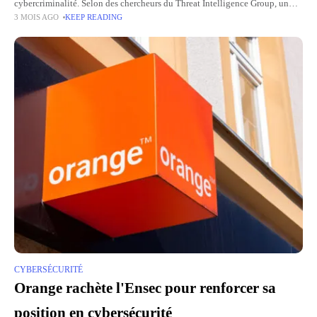
cybercriminalité. Selon des chercheurs du Threat Intelligence Group, un
3 MOIS AGO
KEEP READING
groupe de hackers a utilisé l'intelligence artificielle pour découvrir puis
exploiter
CYBERSÉCURITÉ
Orange rachète l'Ensec pour renforcer sa
position en cybersécurité