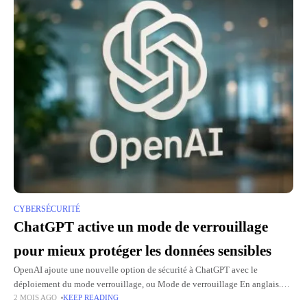
CYBERSÉCURITÉ
ChatGPT active un mode de verrouillage
pour mieux protéger les données sensibles
OpenAI ajoute une nouvelle option de sécurité à ChatGPT avec le
déploiement du mode verrouillage, ou Mode de verrouillage En anglais.
2 MOIS AGO
KEEP READING
Cette fonctionnalité vise à mieux protéger les utilisateurs les