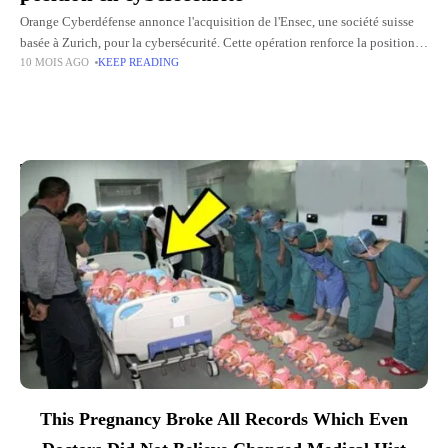
Orange Cyberdéfense annonce l'acquisition de l'Ensec, une société suisse
basée à Zurich, pour la cybersécurité. Cette opération renforce la position
10 MOIS AGO
KEEP READING
de la filiale Orange sur le marché suisse, où la
Top Picks for You
This Pregnancy Broke All Records Which Even