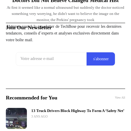
Doctors Did Not Believe Changed Medical Hist
At first it seemed like a normal ultrasound but suddenly the doctor noticed
something very worrying, he didn't want to believe the image on the
monitor, the Perkins' pregnancy took
Abonnez-vous à la newsletter de TechBose pour recevoir les dernières
Join Our Newsletter
tendances, conseils d’experts et analyses exclusives directement dans
votre boîte mail.
Recommended for You
View All
13 Truck Drivers Block Highway To Form A ‘Safety Net’
3 ANS AGO