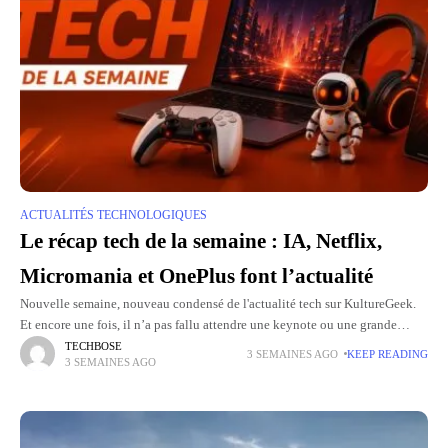
ACTUALITÉS TECHNOLOGIQUES
Le récap tech de la semaine : IA, Netflix,
Micromania et OnePlus font l’actualité
Nouvelle semaine, nouveau condensé de l'actualité tech sur KultureGeek.
Et encore une fois, il n’a pas fallu attendre une keynote ou une grande
conférence pour voir les sujets s’enchaîner. L’intelligence
TECHBOSE
3 SEMAINES AGO
KEEP READING
3 SEMAINES AGO