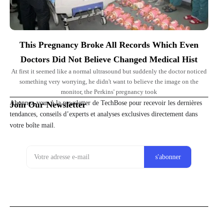
This Pregnancy Broke All Records Which Even
Doctors Did Not Believe Changed Medical Hist
At first it seemed like a normal ultrasound but suddenly the doctor noticed
something very worrying, he didn't want to believe the image on the
monitor, the Perkins' pregnancy took
Abonnez-vous à la newsletter de TechBose pour recevoir les dernières
Join Our Newsletter
tendances, conseils d’experts et analyses exclusives directement dans
votre boîte mail.