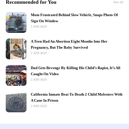
Recommended for You
View All
Mom Frustrated Behind Slow Vehicle, Snaps Photo Of
Sign On Window
2 ANS AGO
A Teen Had An Abortion Eight Months Into Her
Pregnancy, But The Baby Survived
2 ANS AGO
Dad Gets Revenge By Killing His Child’s Rapist, It’s All
Caught On Video
2 ANS AGO
California Inmate Beat To Death 2 Child Molesters With
A Cane In Prison
2 ANS AGO