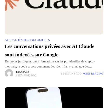
ACTUALITÉS TECHNOLOGIQUES
Les conversations privées avec AI Claude
sont indexées sur Google
Des notes juridiques, des informations sur les portefeuilles de crypto-
monnaie, le code source contenant des identifiants, ainsi que des
discussions médicales et des modèles financiers peuvent être trouvés grâce
TECHBOSE
1 SEMAINE AGO
KEEP READING
1 SEMAINE AGO
à