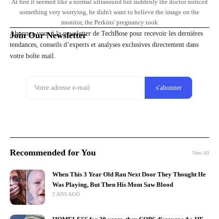
At first it seemed like a normal ultrasound but suddenly the doctor noticed
something very worrying, he didn't want to believe the image on the
monitor, the Perkins' pregnancy took
Abonnez-vous à la newsletter de TechBose pour recevoir les dernières
Join Our Newsletter
tendances, conseils d’experts et analyses exclusives directement dans
votre boîte mail.
Recommended for You
View All
When This 3 Year Old Ran Next Door They Thought He
Was Playing, But Then His Mom Saw Blood
2 ANS AGO