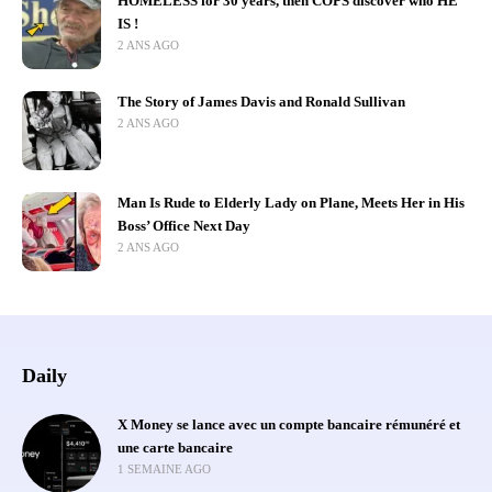
HOMELESS for 30 years, then COPS discover who HE
IS !
2 ANS AGO
The Story of James Davis and Ronald Sullivan
2 ANS AGO
Man Is Rude to Elderly Lady on Plane, Meets Her in His
Boss’ Office Next Day
2 ANS AGO
Daily
X Money se lance avec un compte bancaire rémunéré et
une carte bancaire
1 SEMAINE AGO