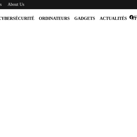
s
About Us
4
CYBERSÉCURITÉ
ORDINATEURS
GADGETS
ACTUALITÉS
ST