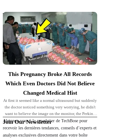
Top Picks for You
This Pregnancy Broke All Records
Which Even Doctors Did Not Believe
Changed Medical Hist
At first it seemed like a normal ultrasound but suddenly
the doctor noticed something very worrying, he didn't
want to believe the image on the monitor, the Perkins'
pregnancy took
Abonnez-vous à la newsletter de TechBose pour
Join Our Newsletter
recevoir les dernières tendances, conseils d’experts et
analyses exclusives directement dans votre boîte