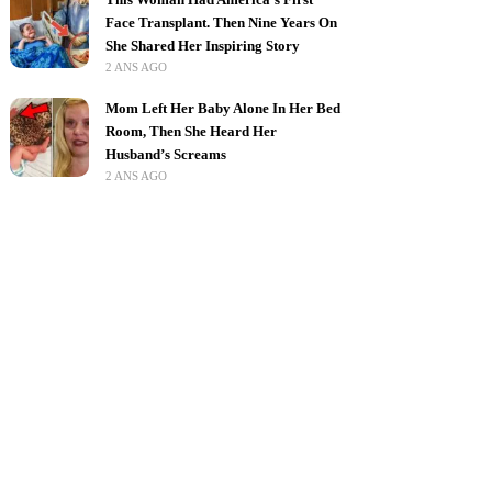
Face Transplant. Then Nine Years On
She Shared Her Inspiring Story
2 ANS AGO
Mom Left Her Baby Alone In Her Bed
Room, Then She Heard Her
Husband’s Screams
2 ANS AGO