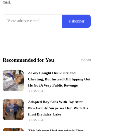
mail.
Recommended for You
View All
A Guy Caught His Girlfriend
Cheating, But Instead Of Flipping Out
He Got A Very Public Revenge
3 ANS AGO
Adopted Boy Sobs With Joy After
New Family Surprises Him With His
First Birthday Cake
3 ANS AGO
This Woman Had America’s First