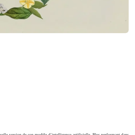
lle version de son modèle d’intelligence artificielle. Plus performant dans