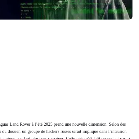
Jaguar Land Rover à l’été 2025 prend une nouvelle dimension. Selon des
s du dossier, un groupe de hackers russes serait impliqué dans l’intrusion
itannique pendant plusieurs semaines. Cette piste n’établit cependant pas, à