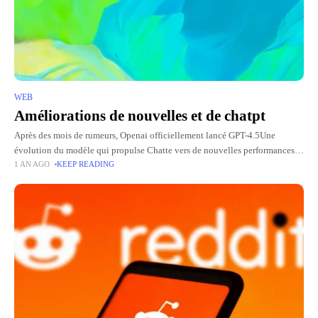
WEB
Améliorations de nouvelles et de chatpt
Après des mois de rumeurs, Openai officiellement lancé GPT-4.5Une
évolution du modèle qui propulse Chatte vers de nouvelles performances.
1 AN AGO
KEEP READING
Si cette version ne révolutionne pas l'IA, elle marque une amélioration