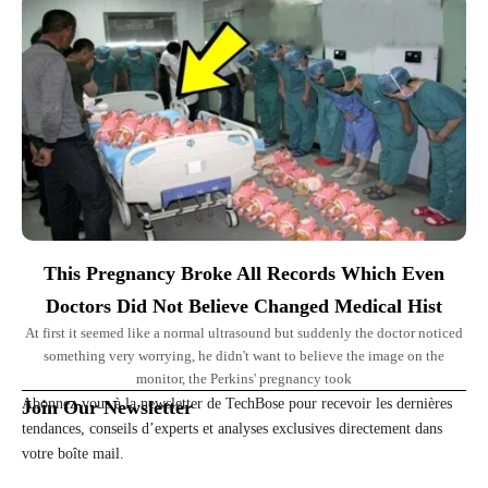
Top Picks for You
This Pregnancy Broke All Records Which Even
Doctors Did Not Believe Changed Medical Hist
At first it seemed like a normal ultrasound but suddenly the doctor noticed
something very worrying, he didn't want to believe the image on the
monitor, the Perkins' pregnancy took
Abonnez-vous à la newsletter de TechBose pour recevoir les dernières
Join Our Newsletter
tendances, conseils d’experts et analyses exclusives directement dans
votre boîte mail.