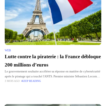
WEB
Lutte contre la piraterie : la France débloque
200 millions d’euros
Le gouvernement souhaite accélérer sa réponse en matière de cybersécurité
après le piratage qui a touché l'ANTS. Premier ministre Sébastien Lecornu
3 MOIS AGO
KEEP READING
annonce que la France débloquera 200 millions d'euros la