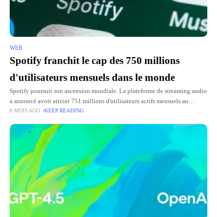
WEB
Spotify franchit le cap des 750 millions
d'utilisateurs mensuels dans le monde
Spotify poursuit son ascension mondiale. La plateforme de streaming audio
a annoncé avoir atteint 751 millions d'utilisateurs actifs mensuels au
6 MOIS AGO
KEEP READING
quatrième trimestre 2025, soit une augmentation annuelle de 11 %.