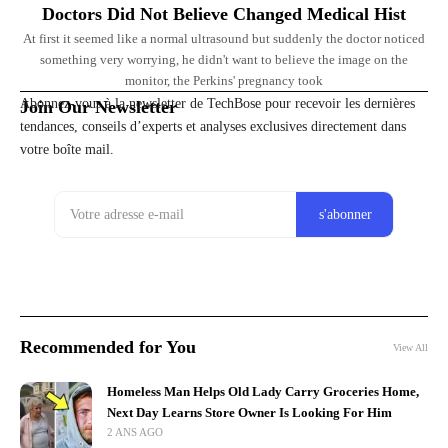
Doctors Did Not Believe Changed Medical Hist
At first it seemed like a normal ultrasound but suddenly the doctor noticed
something very worrying, he didn't want to believe the image on the
monitor, the Perkins' pregnancy took
Abonnez-vous à la newsletter de TechBose pour recevoir les dernières
Join Our Newsletter
tendances, conseils d’experts et analyses exclusives directement dans
votre boîte mail.
Recommended for You
View All
Homeless Man Helps Old Lady Carry Groceries Home,
Next Day Learns Store Owner Is Looking For Him
2 ANS AGO