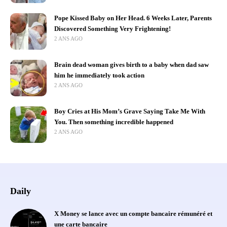
Pope Kissed Baby on Her Head. 6 Weeks Later, Parents
Discovered Something Very Frightening!
2 ANS AGO
Brain dead woman gives birth to a baby when dad saw
him he immediately took action
2 ANS AGO
Boy Cries at His Mom’s Grave Saying Take Me With
You. Then something incredible happened
2 ANS AGO
Daily
X Money se lance avec un compte bancaire rémunéré et
une carte bancaire