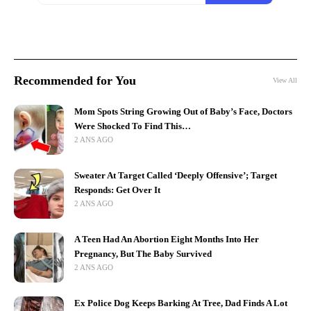
Recommended for You
View All
Mom Spots String Growing Out of Baby’s Face, Doctors
Were Shocked To Find This…
2 ANS AGO
Sweater At Target Called ‘Deeply Offensive’; Target
Responds: Get Over It
2 ANS AGO
A Teen Had An Abortion Eight Months Into Her
Pregnancy, But The Baby Survived
2 ANS AGO
Ex Police Dog Keeps Barking At Tree, Dad Finds A Lot