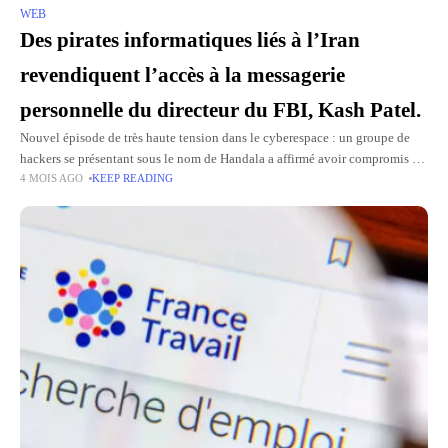
WEB
Des pirates informatiques liés à l’Iran
revendiquent l’accès à la messagerie
personnelle du directeur du FBI, Kash Patel.
Nouvel épisode de très haute tension dans le cyberespace : un groupe de
hackers se présentant sous le nom de Handala a affirmé avoir compromis la
4 MOIS AGO
KEEP READING
messagerie personnelle de Kash