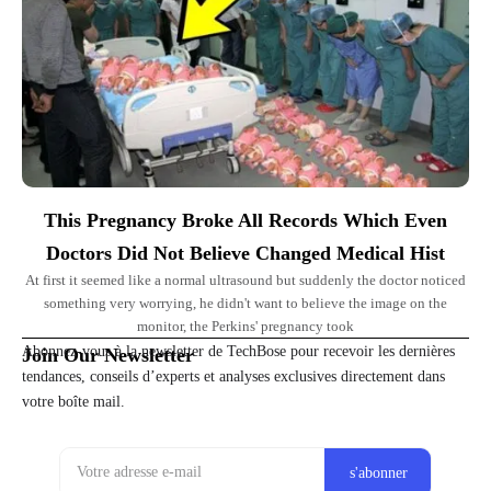
This Pregnancy Broke All Records Which Even
Doctors Did Not Believe Changed Medical Hist
At first it seemed like a normal ultrasound but suddenly the doctor noticed
something very worrying, he didn't want to believe the image on the
monitor, the Perkins' pregnancy took
Abonnez-vous à la newsletter de TechBose pour recevoir les dernières
Join Our Newsletter
tendances, conseils d’experts et analyses exclusives directement dans
votre boîte mail.