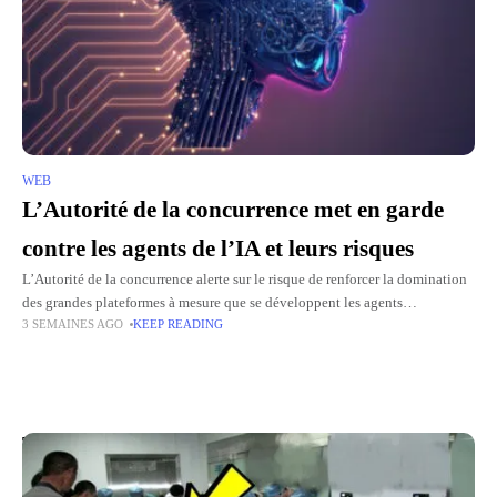
WEB
L’Autorité de la concurrence met en garde
contre les agents de l’IA et leurs risques
L’Autorité de la concurrence alerte sur le risque de renforcer la domination
des grandes plateformes à mesure que se développent les agents
3 SEMAINES AGO
KEEP READING
d’intelligence artificielle. Trois acteurs (OpenAI, Google et Anthropic)
Top Picks for You