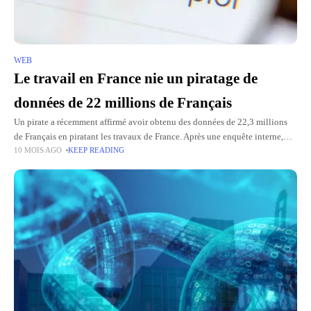
WEB
Le travail en France nie un piratage de
données de 22 millions de Français
Un pirate a récemment affirmé avoir obtenu des données de 22,3 millions
de Français en piratant les travaux de France. Après une enquête interne,
10 MOIS AGO
KEEP READING
l'organisation publique a officiellement nié toute