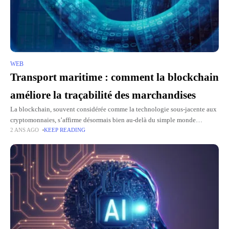
WEB
Transport maritime : comment la blockchain
améliore la traçabilité des marchandises
La blockchain, souvent considérée comme la technologie sous-jacente aux
cryptomonnaies, s’affirme désormais bien au-delà du simple monde
2 ANS AGO
KEEP READING
financier. Dans le secteur du transport maritime, son influence redéfinit les
règles du