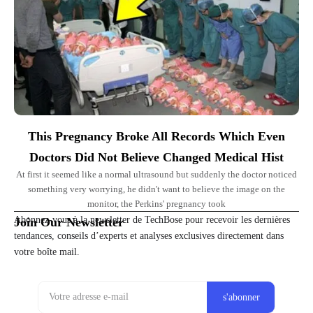
This Pregnancy Broke All Records Which Even
Doctors Did Not Believe Changed Medical Hist
At first it seemed like a normal ultrasound but suddenly the doctor noticed
something very worrying, he didn't want to believe the image on the
monitor, the Perkins' pregnancy took
Abonnez-vous à la newsletter de TechBose pour recevoir les dernières
Join Our Newsletter
tendances, conseils d’experts et analyses exclusives directement dans
votre boîte mail.