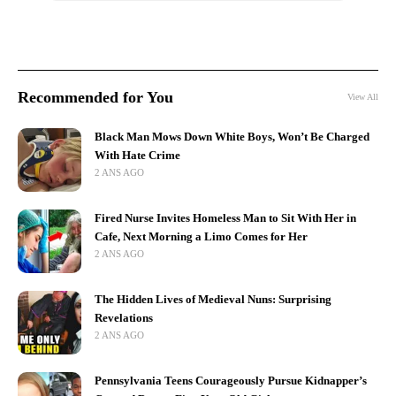
Recommended for You
View All
Black Man Mows Down White Boys, Won’t Be Charged
With Hate Crime
2 ANS AGO
Fired Nurse Invites Homeless Man to Sit With Her in
Cafe, Next Morning a Limo Comes for Her
2 ANS AGO
The Hidden Lives of Medieval Nuns: Surprising
Revelations
2 ANS AGO
Pennsylvania Teens Courageously Pursue Kidnapper’s