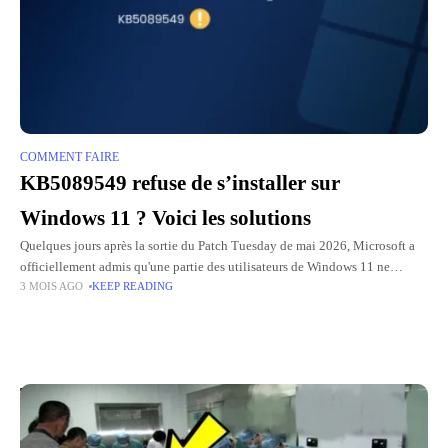
COMMENT FAIRE
KB5089549 refuse de s’installer sur
Windows 11 ? Voici les solutions
Quelques jours après la sortie du Patch Tuesday de mai 2026, Microsoft a
officiellement admis qu'une partie des utilisateurs de Windows 11 ne
3 MOIS AGO
KEEP READING
parvenait pas à installer la mise à
Top Picks for You