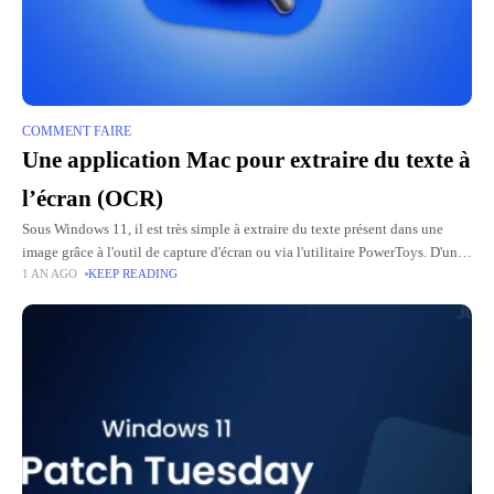
COMMENT FAIRE
Une application Mac pour extraire du texte à
l’écran (OCR)
Sous Windows 11, il est très simple à extraire du texte présent dans une
image grâce à l'outil de capture d'écran ou via l'utilitaire PowerToys. D'un
1 AN AGO
KEEP READING
autre côté, sous macOS,