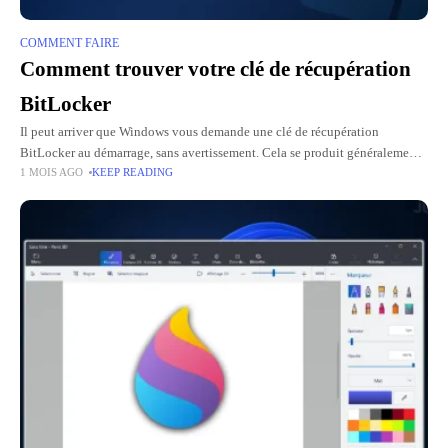
COMMENT FAIRE
Comment trouver votre clé de récupération
BitLocker
Il peut arriver que Windows vous demande une clé de récupération
BitLocker au démarrage, sans avertissement. Cela se produit généralement
1 MOIS AGO
KEEP READING
après une mise à jour du BIOS, une modification de