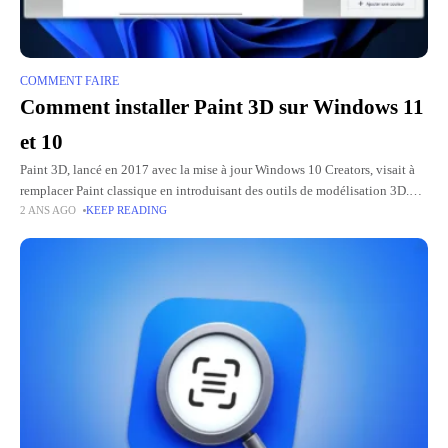
COMMENT FAIRE
Comment installer Paint 3D sur Windows 11
et 10
Paint 3D, lancé en 2017 avec la mise à jour Windows 10 Creators, visait à
remplacer Paint classique en introduisant des outils de modélisation 3D.
2 ANS AGO
KEEP READING
Malgré des débuts prometteurs, l’application