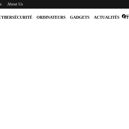
s
About Us
4
CYBERSÉCURITÉ
ORDINATEURS
GADGETS
ACTUALITÉS
ST