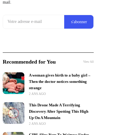
mail.
Recommended for You
View All
A woman gives birth to a baby girl –
Then the doctor notices something
strange
2 ANS AGO
This Drone Made A Terrifying
Discovery After Spotting This High
Up On A Mountain
2 ANS AGO
GIRL Slips Note To Waitress Under