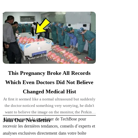
Top Picks for You
This Pregnancy Broke All Records
Which Even Doctors Did Not Believe
Changed Medical Hist
At first it seemed like a normal ultrasound but suddenly
the doctor noticed something very worrying, he didn't
want to believe the image on the monitor, the Perkins'
pregnancy took
Abonnez-vous à la newsletter de TechBose pour
Join Our Newsletter
recevoir les dernières tendances, conseils d’experts et
analyses exclusives directement dans votre boîte