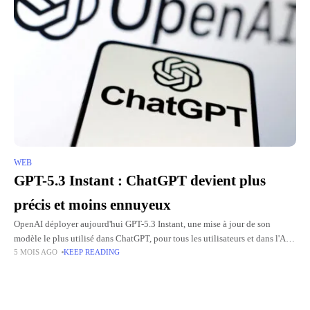
WEB
GPT-5.3 Instant : ChatGPT devient plus
précis et moins ennuyeux
OpenAI déployer aujourd'hui GPT-5.3 Instant, une mise à jour de son
modèle le plus utilisé dans ChatGPT, pour tous les utilisateurs et dans l'API
5 MOIS AGO
KEEP READING
sous l'identifiant gpt-5.3-chat-latest. GPT-5.2 Instant restera