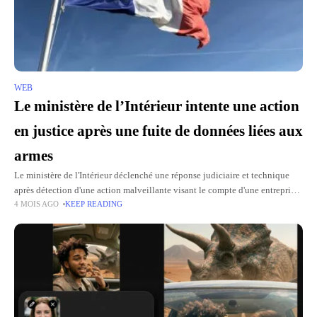
WEB
Le ministère de l’Intérieur intente une action
en justice après une fuite de données liées aux
armes
Le ministère de l'Intérieur déclenché une réponse judiciaire et technique
après détection d'une action malveillante visant le compte d'une entreprise
4 MOIS AGO
KEEP READING
utilisatrice du système d'information sur les armes (SIA). Le parquet