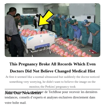
Top Picks for You
This Pregnancy Broke All Records Which Even
Doctors Did Not Believe Changed Medical Hist
At first it seemed like a normal ultrasound but suddenly the doctor noticed
something very worrying, he didn't want to believe the image on the
monitor, the Perkins' pregnancy took
Abonnez-vous à la newsletter de TechBose pour recevoir les dernières
Join Our Newsletter
tendances, conseils d’experts et analyses exclusives directement dans
votre boîte mail.