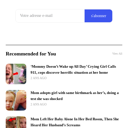
Recommended for You
View All
‘Mommy Doesn’t Wake up All Day’ Crying Girl Calls
911, cops discover horrific situation at her home
2 ANS AGO
Mom adopts girl with same birthmark as her’s, doing a
test she was shocked
2 ANS AGO
Mom Left Her Baby Alone In Her Bed Room, Then She
Heard Her Husband’s Screams