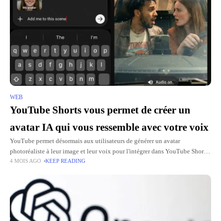
WEB
YouTube Shorts vous permet de créer un
avatar IA qui vous ressemble avec votre voix
YouTube permet désormais aux utilisateurs de générer un avatar
photoréaliste à leur image et leur voix pour l'intégrer dans YouTube Shorts.
4 MOIS AGO
KEEP READING
La fonctionnalité est disponible à partir d'aujourd'hui dans le