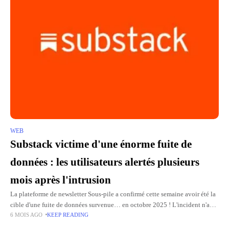
WEB
Substack victime d'une énorme fuite de
données : les utilisateurs alertés plusieurs
mois après l'intrusion
La plateforme de newsletter Sous-pile a confirmé cette semaine avoir été la
cible d'une fuite de données survenue… en octobre 2025 ! L'incident n'a
6 MOIS AGO
KEEP READING
été découvert que début février, ce