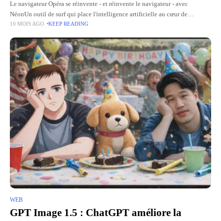
Le navigateur Opéra se réinvente - et réinvente le navigateur - avec
NéonUn outil de surf qui place l'intelligence artificielle au cœur de
10 MOIS AGO
KEEP READING
l'expérience en ligne. L'avenir a un coût,
WEB
GPT Image 1.5 : ChatGPT améliore la