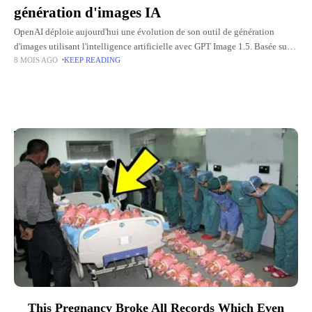
génération d'images IA
OpenAI déploie aujourd'hui une évolution de son outil de génération
d'images utilisant l'intelligence artificielle avec GPT Image 1.5. Basée sur
8 MOIS AGO
KEEP READING
le moteur GPT 5.2, cette nouvelle version disponible à tous
Top Picks for You
This Pregnancy Broke All Records Which Even