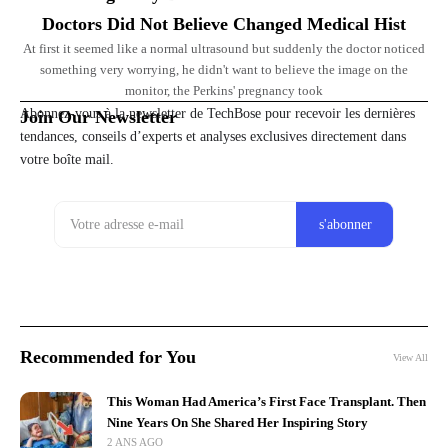
Doctors Did Not Believe Changed Medical Hist
At first it seemed like a normal ultrasound but suddenly the doctor noticed
something very worrying, he didn't want to believe the image on the
monitor, the Perkins' pregnancy took
Abonnez-vous à la newsletter de TechBose pour recevoir les dernières
Join Our Newsletter
tendances, conseils d’experts et analyses exclusives directement dans
votre boîte mail.
Recommended for You
View All
This Woman Had America’s First Face Transplant. Then
Nine Years On She Shared Her Inspiring Story
2 ANS AGO