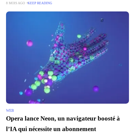
8 MOIS AGO
KEEP READING
erratique, l'entreprise se veut rassurante sur le
WEB
Opera lance Neon, un navigateur boosté à
l’IA qui nécessite un abonnement