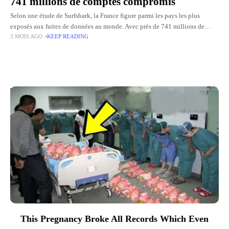
741 millions de comptes compromis
Selon une étude de Surfshark, la France figure parmi les pays les plus
exposés aux fuites de données au monde. Avec près de 741 millions de
3 MOIS AGO
KEEP READING
comptes compromis depuis 2004,
Top Picks for You
This Pregnancy Broke All Records Which Even