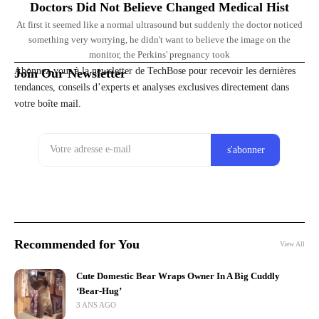
Doctors Did Not Believe Changed Medical Hist
At first it seemed like a normal ultrasound but suddenly the doctor noticed
something very worrying, he didn't want to believe the image on the
monitor, the Perkins' pregnancy took
Abonnez-vous à la newsletter de TechBose pour recevoir les dernières
Join Our Newsletter
tendances, conseils d’experts et analyses exclusives directement dans
votre boîte mail.
Recommended for You
View All
Cute Domestic Bear Wraps Owner In A Big Cuddly
‘Bear-Hug’
3 ANS AGO