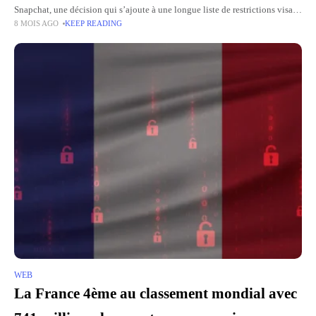
Snapchat, une décision qui s’ajoute à une longue liste de restrictions visant
8 MOIS AGO
KEEP READING
les plateformes occidentales. Selon l'agence de presse Interfax,
WEB
La France 4ème au classement mondial avec