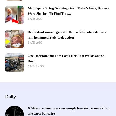
Mom Spots String Growing Out of Baby’s Face, Doctors
Were Shocked To Find This…
2 ANS AGO
Brain dead woman gives birth to a baby when dad saw
him he immediately took action
2 ANS AGO
One Decision, One Life Lost : Her Last Words on the
Road
5 MOIS AGO
Daily
X Money se lance avec un compte bancaire rémunéré et
une carte bancaire