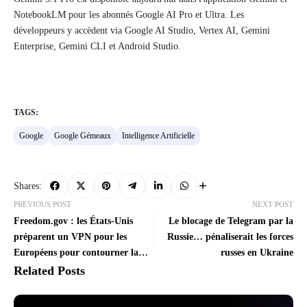
NotebookLM pour les abonnés Google AI Pro et Ultra. Les
développeurs y accèdent via Google AI Studio, Vertex AI, Gemini
Enterprise, Gemini CLI et Android Studio.
TAGS:
Google
Google Gémeaux
Intelligence Artificielle
Shares:
PREVIOUS POST
NEXT POST
Freedom.gov : les États-Unis
Le blocage de Telegram par la
préparent un VPN pour les
Russie… pénaliserait les forces
Européens pour contourner la
russes en Ukraine
censure
Related Posts