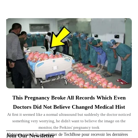
Top Picks for You
This Pregnancy Broke All Records Which Even
Doctors Did Not Believe Changed Medical Hist
At first it seemed like a normal ultrasound but suddenly the doctor noticed
something very worrying, he didn't want to believe the image on the
monitor, the Perkins' pregnancy took
Abonnez-vous à la newsletter de TechBose pour recevoir les dernières
Join Our Newsletter