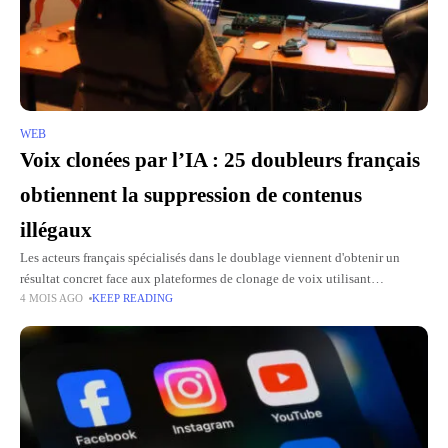
WEB
Voix clonées par l’IA : 25 doubleurs français
obtiennent la suppression de contenus
illégaux
Les acteurs français spécialisés dans le doublage viennent d'obtenir un
résultat concret face aux plateformes de clonage de voix utilisant
4 MOIS AGO
KEEP READING
l'intelligence artificielle. 25 acteurs ont obtenu de Fish Audio la