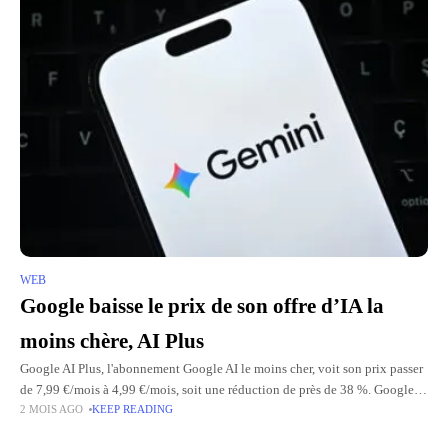
WEB
Google baisse le prix de son offre d’IA la
moins chère, AI Plus
Google AI Plus, l'abonnement Google AI le moins cher, voit son prix passer
de 7,99 €/mois à 4,99 €/mois, soit une réduction de près de 38 %. Google
2 MOIS AGO
KEEP READING
en profite