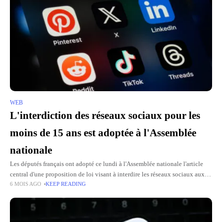
WEB
L'interdiction des réseaux sociaux pour les
moins de 15 ans est adoptée à l'Assemblée
nationale
Les députés français ont adopté ce lundi à l'Assemblée nationale l'article
central d'une proposition de loi visant à interdire les réseaux sociaux aux
6 MOIS AGO
KEEP READING
moins de 15 ans. Soutenu par la