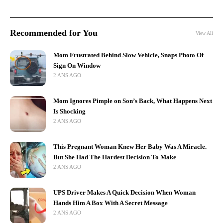
Recommended for You
View All
Mom Frustrated Behind Slow Vehicle, Snaps Photo Of
Sign On Window
2 ANS AGO
Mom Ignores Pimple on Son’s Back, What Happens Next
Is Shocking
2 ANS AGO
This Pregnant Woman Knew Her Baby Was A Miracle.
But She Had The Hardest Decision To Make
2 ANS AGO
UPS Driver Makes A Quick Decision When Woman
Hands Him A Box With A Secret Message
2 ANS AGO