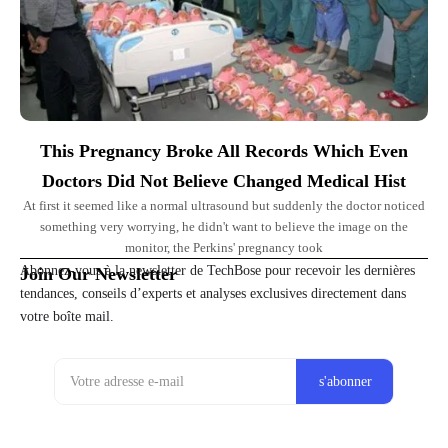
This Pregnancy Broke All Records Which Even
Doctors Did Not Believe Changed Medical Hist
At first it seemed like a normal ultrasound but suddenly the doctor noticed
something very worrying, he didn't want to believe the image on the
monitor, the Perkins' pregnancy took
Abonnez-vous à la newsletter de TechBose pour recevoir les dernières
Join Our Newsletter
tendances, conseils d’experts et analyses exclusives directement dans
votre boîte mail.