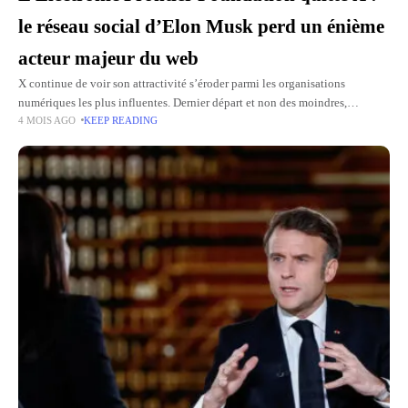
le réseau social d’Elon Musk perd un énième
acteur majeur du web
X continue de voir son attractivité s’éroder parmi les organisations
numériques les plus influentes. Dernier départ et non des moindres,
4 MOIS AGO
KEEP READING
leFondation Frontière Electronique (EFF), figure historique de la défense
des