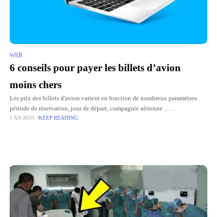
WEB
6 conseils pour payer les billets d’avion
moins chers
Les prix des billets d'avion varient en fonction de nombreux paramètres:
période de réservation, jour de départ, compagnie aérienne ...
1 AN AGO
KEEP READING
Heureusement, certains conseils vous permettent d'optimiser votre achat et
de
Top Picks for You