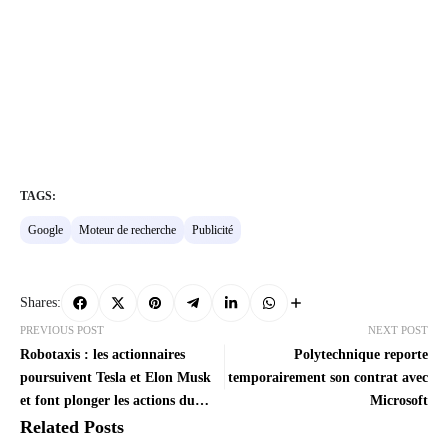
TAGS:
Google
Moteur de recherche
Publicité
Shares:
PREVIOUS POST
NEXT POST
Robotaxis : les actionnaires
Polytechnique reporte
poursuivent Tesla et Elon Musk
temporairement son contrat avec
et font plonger les actions du
Microsoft
groupe
Related Posts