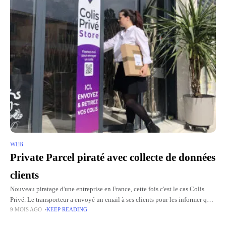
WEB
Private Parcel piraté avec collecte de données
clients
Nouveau piratage d'une entreprise en France, cette fois c'est le cas Colis
Privé. Le transporteur a envoyé un email à ses clients pour les informer que
9 MOIS AGO
KEEP READING
les pirates ont pu