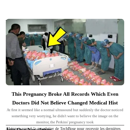
Top Picks for You
This Pregnancy Broke All Records Which Even
Doctors Did Not Believe Changed Medical Hist
At first it seemed like a normal ultrasound but suddenly the doctor noticed
something very worrying, he didn't want to believe the image on the
monitor, the Perkins' pregnancy took
Abonnez-vous à la newsletter de TechBose pour recevoir les dernières
Join Our Newsletter