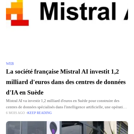
WEB
La société française Mistral AI investit 1,2
milliard d'euros dans des centres de données
d'IA en Suède
Mistral AI va investir 1,2 milliard d'euros en Suède pour construire des
centres de données spécialisés dans l'intelligence artificielle, une opération
6 MOIS AGO
KEEP READING
qui devrait augmenter ses capacités de calcul de 50