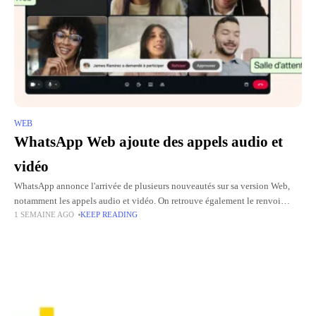
WEB
WhatsApp Web ajoute des appels audio et
vidéo
WhatsApp annonce l'arrivée de plusieurs nouveautés sur sa version Web,
notamment les appels audio et vidéo. On retrouve également le renvoi
1 SEMAINE AGO
KEEP READING
d’appel, le service de salle d’attente, QuickHD et la