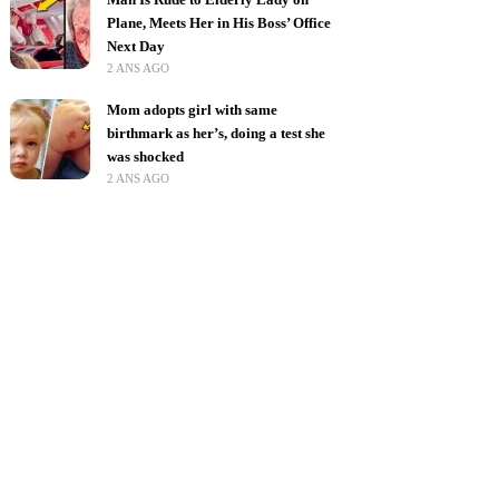
Plane, Meets Her in His Boss’ Office
Next Day
2 ANS AGO
Mom adopts girl with same
birthmark as her’s, doing a test she
was shocked
2 ANS AGO