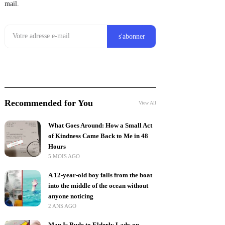
mail.
Recommended for You
View All
What Goes Around: How a Small Act
of Kindness Came Back to Me in 48
Hours
5 MOIS AGO
A 12-year-old boy falls from the boat
into the middle of the ocean without
anyone noticing
2 ANS AGO
Man Is Rude to Elderly Lady on