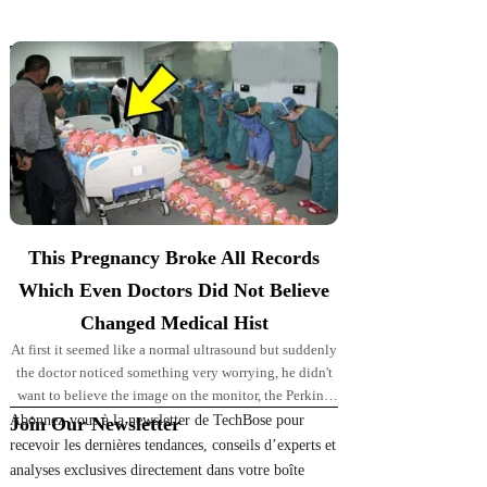
Top Picks for You
This Pregnancy Broke All Records
Which Even Doctors Did Not Believe
Changed Medical Hist
At first it seemed like a normal ultrasound but suddenly
the doctor noticed something very worrying, he didn't
want to believe the image on the monitor, the Perkins'
pregnancy took
Abonnez-vous à la newsletter de TechBose pour
Join Our Newsletter
recevoir les dernières tendances, conseils d’experts et
analyses exclusives directement dans votre boîte