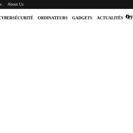
s
About Us
4
CYBERSÉCURITÉ
ORDINATEURS
GADGETS
ACTUALITÉS
ST