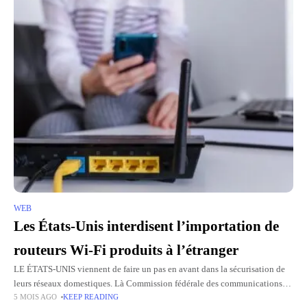
WEB
Les États-Unis interdisent l’importation de
routeurs Wi-Fi produits à l’étranger
LE ÉTATS-UNIS viennent de faire un pas en avant dans la sécurisation de
leurs réseaux domestiques. Là Commission fédérale des communications
5 MOIS AGO
KEEP READING
(FCC) a ordonné l'interdiction de l'importation de nouveaux modèles