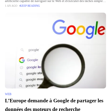
artificielle capable de naviguer sur le Web et d'exécuter des tâches simples
1 AN AGO
KEEP READING
indépendamment. Une avancée majeure pour le géant américain, qui a
WEB
L’Europe demande à Google de partager les
données des moteurs de recherche