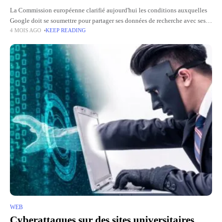
La Commission européenne clarifié aujourd'hui les conditions auxquelles
Google doit se soumettre pour partager ses données de recherche avec ses
4 MOIS AGO
KEEP READING
concurrents. Un calendrier serré est fixé, avec une décision finale
WEB
Cyberattaques sur des sites universitaires