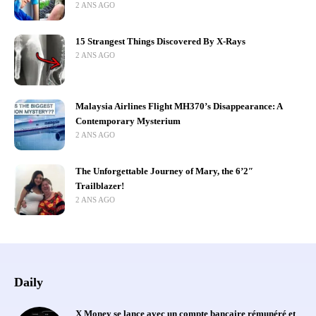
2 ANS AGO
15 Strangest Things Discovered By X-Rays
2 ANS AGO
Malaysia Airlines Flight MH370’s Disappearance: A
Contemporary Mysterium
2 ANS AGO
The Unforgettable Journey of Mary, the 6’2″
Trailblazer!
2 ANS AGO
Daily
X Money se lance avec un compte bancaire rémunéré et