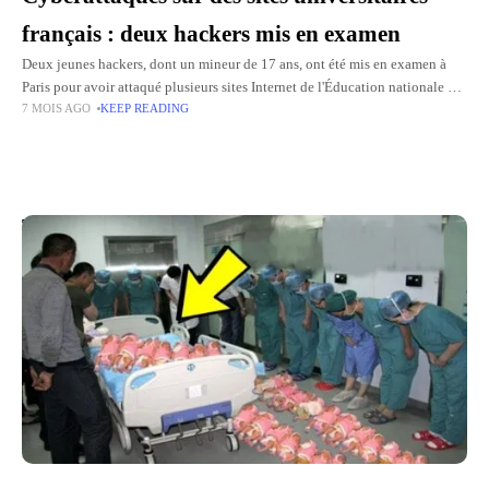
français : deux hackers mis en examen
Deux jeunes hackers, dont un mineur de 17 ans, ont été mis en examen à
Paris pour avoir attaqué plusieurs sites Internet de l'Éducation nationale en
7 MOIS AGO
KEEP READING
septembre 2025. Ces arrestations,
Top Picks for You