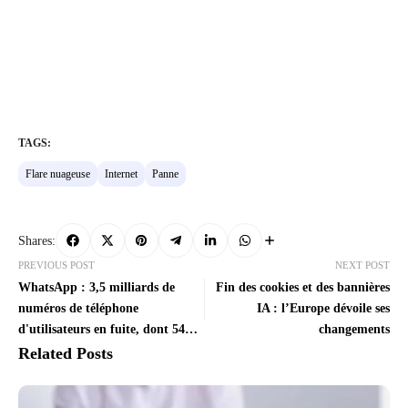
TAGS:
Flare nuageuse
Internet
Panne
Shares:
PREVIOUS POST
NEXT POST
WhatsApp : 3,5 milliards de
Fin des cookies et des bannières
numéros de téléphone
IA : l’Europe dévoile ses
d'utilisateurs en fuite, dont 54
changements
millions en France
Related Posts