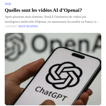
WEB
Quelles sont les vidéos AI d’Openai?
Après plusieurs mois d'attente, SoraLE Générateur de vidéos par
intelligence artificielle d'Openai, est maintenant Accessible en France et en
1 AN AGO
KEEP READING
Europe. Jusqu'à présent, limité à certains pays pour des raisons
réglementaires,