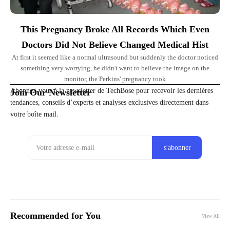
This Pregnancy Broke All Records Which Even
Doctors Did Not Believe Changed Medical Hist
At first it seemed like a normal ultrasound but suddenly the doctor noticed
something very worrying, he didn't want to believe the image on the
monitor, the Perkins' pregnancy took
Abonnez-vous à la newsletter de TechBose pour recevoir les dernières
Join Our Newsletter
tendances, conseils d’experts et analyses exclusives directement dans
votre boîte mail.
Recommended for You
View All