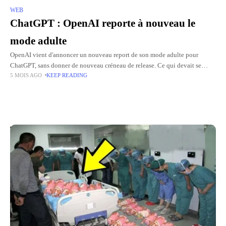
WEB
ChatGPT : OpenAI reporte à nouveau le
mode adulte
OpenAI vient d'annoncer un nouveau report de son mode adulte pour
ChatGPT, sans donner de nouveau créneau de release. Ce qui devait se
5 MOIS AGO
KEEP READING
produire en décembre 2025 a initialement été
Top Picks for You