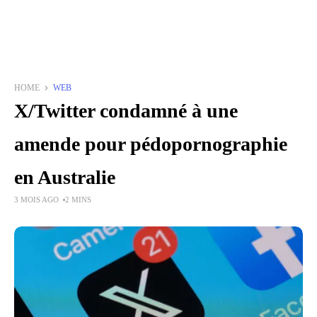
HOME
WEB
X/Twitter condamné à une
amende pour pédopornographie
en Australie
3 MOIS AGO
2 MINS