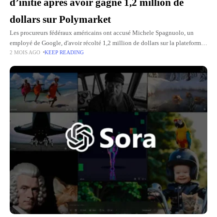
d’initié après avoir gagné 1,2 million de
dollars sur Polymarket
Les procureurs fédéraux américains ont accusé Michele Spagnuolo, un
employé de Google, d'avoir récolté 1,2 million de dollars sur la plateforme
2 MOIS AGO
KEEP READING
de paris Polymarket en exploitant des données internes confidentielles