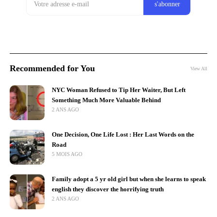
Recommended for You
View All
NYC Woman Refused to Tip Her Waiter, But Left
Something Much More Valuable Behind
2 ANS AGO
One Decision, One Life Lost : Her Last Words on the
Road
5 MOIS AGO
Family adopt a 5 yr old girl but when she learns to speak
english they discover the horrifying truth
2 ANS AGO