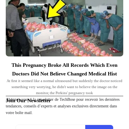
This Pregnancy Broke All Records Which Even
Doctors Did Not Believe Changed Medical Hist
At first it seemed like a normal ultrasound but suddenly the doctor noticed
something very worrying, he didn't want to believe the image on the
monitor, the Perkins' pregnancy took
Abonnez-vous à la newsletter de TechBose pour recevoir les dernières
Join Our Newsletter
tendances, conseils d’experts et analyses exclusives directement dans
votre boîte mail.