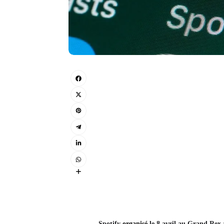
Spotify
organisé
le 8 avril au Grand Rex 