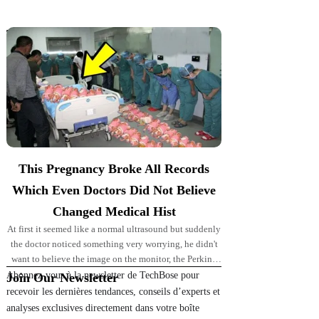
Top Picks for You
This Pregnancy Broke All Records
Which Even Doctors Did Not Believe
Changed Medical Hist
At first it seemed like a normal ultrasound but suddenly
the doctor noticed something very worrying, he didn't
want to believe the image on the monitor, the Perkins'
pregnancy took
Abonnez-vous à la newsletter de TechBose pour
Join Our Newsletter
recevoir les dernières tendances, conseils d’experts et
analyses exclusives directement dans votre boîte