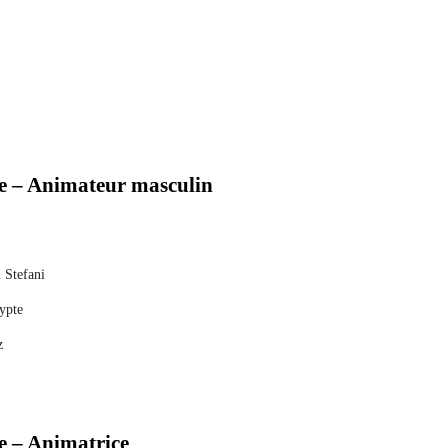
nnée – Animateur masculin
 Stefani
ypte
z
née – Animatrice