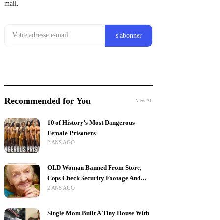
mail.
Recommended for You
View All
10 of History’s Most Dangerous
Female Prisoners
2 ANS AGO
OLD Woman Banned From Store,
Cops Check Security Footage And…
2 ANS AGO
Single Mom Built A Tiny House With