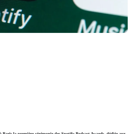
à Paris la première cérémonie des Spotify Podcast Awards, dédiée aux