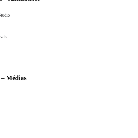
Studio
rvais
e – Médias