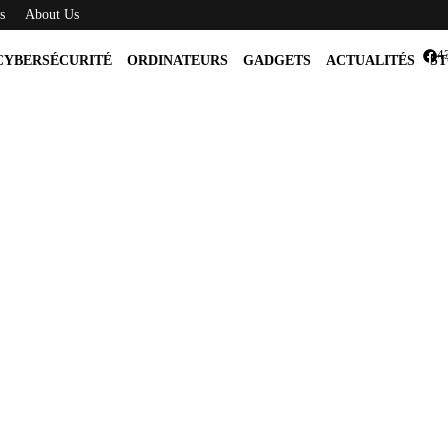
s
About Us
4
CYBERSÉCURITÉ
ORDINATEURS
GADGETS
ACTUALITÉS
ST