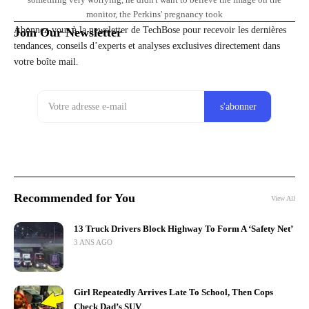
something very worrying, he didn't want to believe the image on the
monitor, the Perkins' pregnancy took
Abonnez-vous à la newsletter de TechBose pour recevoir les dernières
Join Our Newsletter
tendances, conseils d’experts et analyses exclusives directement dans
votre boîte mail.
Recommended for You
View All
13 Truck Drivers Block Highway To Form A ‘Safety Net’
3 ANS AGO
Girl Repeatedly Arrives Late To School, Then Cops
Check Dad’s SUV