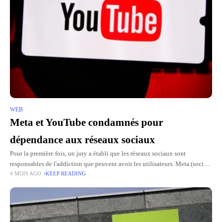
WEB
Meta et YouTube condamnés pour
dépendance aux réseaux sociaux
Pour la première fois, un jury a établi que les réseaux sociaux sont
responsables de l'addiction que peuvent avoir les utilisateurs. Meta (société
4 MOIS AGO
KEEP READING
mère de Facebook et Instagram) et YouTube