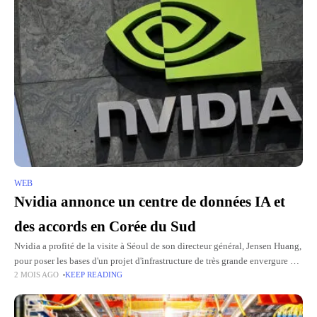
WEB
Nvidia annonce un centre de données IA et
des accords en Corée du Sud
Nvidia a profité de la visite à Séoul de son directeur général, Jensen Huang,
pour poser les bases d'un projet d'infrastructure de très grande envergure en
2 MOIS AGO
KEEP READING
Corée du Sud. Le