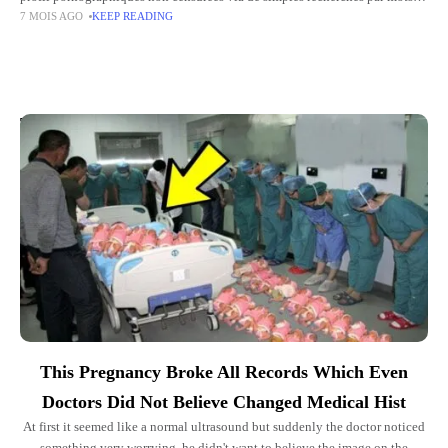
7 MOIS AGO
KEEP READING
clés. Cette violation de la modération rend ces
Top Picks for You
This Pregnancy Broke All Records Which Even
Doctors Did Not Believe Changed Medical Hist
At first it seemed like a normal ultrasound but suddenly the doctor noticed