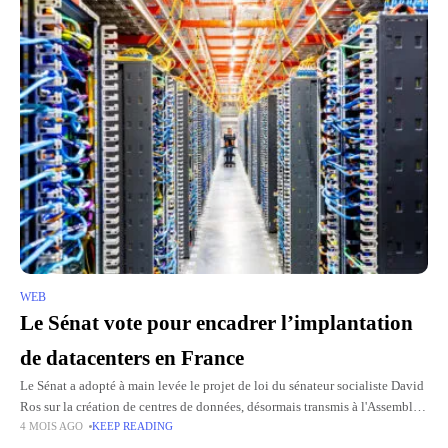
WEB
Le Sénat vote pour encadrer l’implantation
de datacenters en France
Le Sénat a adopté à main levée le projet de loi du sénateur socialiste David
Ros sur la création de centres de données, désormais transmis à l'Assemblée
4 MOIS AGO
KEEP READING
nationale. Le texte