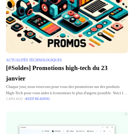
ACTUALITÉS TECHNOLOGIQUES
[#Soldes] Promotions high-tech du 23
janvier
Chaque jour, nous trouvons pour vous des promotions sur des produits
High-Tech pour vous aider à économiser le plus d'argent possible. Voici la
2 ANS AGO
KEEP READING
liste des bons plans du jour (valable