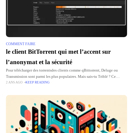
COMMENT FAIRE
le client BitTorrent qui met l’accent sur
l’anonymat et la sécurité
Pour télécharger des torrentsdes clients comme qBittorrent, Deluge ou
Transmission sont parmi les plus populaires. Mais sais-tu Triblé ? Ce
2 ANS AGO
KEEP READING
logiciel torrentbien que moins connu, propose une approche originale et