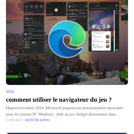
WEB
comment utiliser le navigateur du jeu ?
Depuis novembre 2024, Microsoft propose une fonctionnalité innovante
pour les joueurs PC Windows : Aide au jeu. Intégré directement dans
2 ANS AGO
KEEP READING
Microsoft Bordcet outil vous permet d'accéder à des guides, astuces