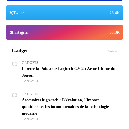
Twitter
23,4K
Instagram
55,8K
Gadget
View All
01
GADGETS
Libérer la Puissance Logitech G502 : Arme Ultime du
Joueur
3 ANS AGO
02
GADGETS
Accessoires high-tech : L’évolution, l’impact
quotidien, et les incontournables de la technologie
moderne
3 ANS AGO