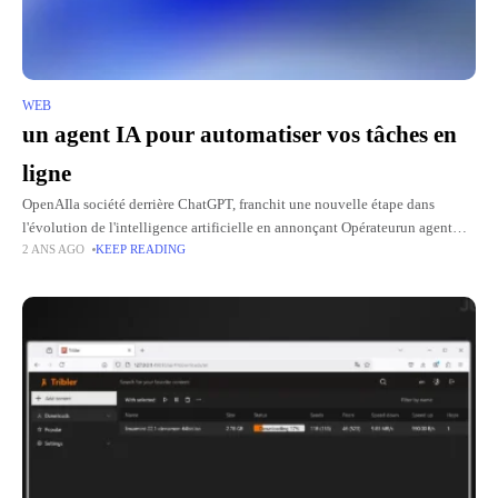
WEB
un agent IA pour automatiser vos tâches en
ligne
OpenAIla société derrière ChatGPT, franchit une nouvelle étape dans
l'évolution de l'intelligence artificielle en annonçant Opérateurun agent
2 ANS AGO
KEEP READING
capable de effectuer des tâches sur Internet comme un véritable assistant
personnel. Présenté