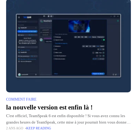
COMMENT FAIRE
la nouvelle version est enfin là !
C'est officiel, TeamSpeak 6 est enfin disponible ! Si vous avez connu les
grandes heures de TeamSpeak, cette mise à jour pourrait bien vous donner
2 ANS AGO
KEEP READING
envie de redécouvrir l'application. Avec