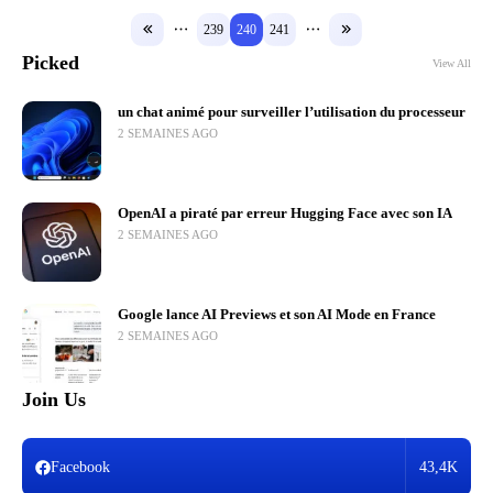
239
240
241
Picked
View All
un chat animé pour surveiller l’utilisation du processeur
2 SEMAINES AGO
OpenAI a piraté par erreur Hugging Face avec son IA
2 SEMAINES AGO
Google lance AI Previews et son AI Mode en France
2 SEMAINES AGO
Join Us
Facebook
43,4K