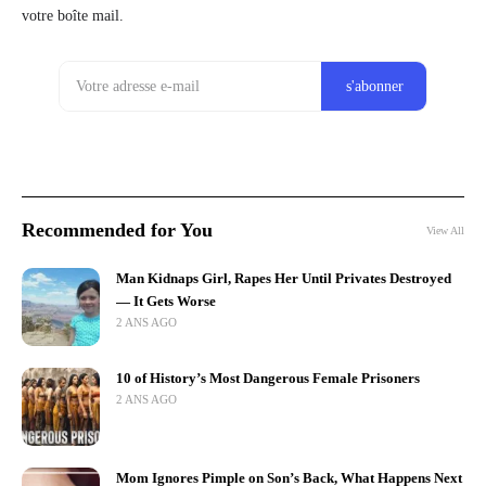
votre boîte mail.
Recommended for You
View All
Man Kidnaps Girl, Rapes Her Until Privates Destroyed
— It Gets Worse
2 ANS AGO
10 of History’s Most Dangerous Female Prisoners
2 ANS AGO
Mom Ignores Pimple on Son’s Back, What Happens Next