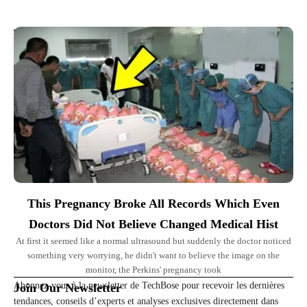
Top Picks for You
This Pregnancy Broke All Records Which Even
Doctors Did Not Believe Changed Medical Hist
At first it seemed like a normal ultrasound but suddenly the doctor noticed
something very worrying, he didn't want to believe the image on the
monitor, the Perkins' pregnancy took
Abonnez-vous à la newsletter de TechBose pour recevoir les dernières
Join Our Newsletter
tendances, conseils d’experts et analyses exclusives directement dans