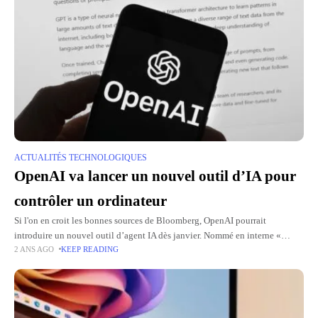
ACTUALITÉS TECHNOLOGIQUES
OpenAI va lancer un nouvel outil d’IA pour
contrôler un ordinateur
Si l'on en croit les bonnes sources de Bloomberg, OpenAI pourrait
introduire un nouvel outil d’agent IA dès janvier. Nommé en interne «
2 ANS AGO
KEEP READING
Opérateur » (un nom de code temporaire),