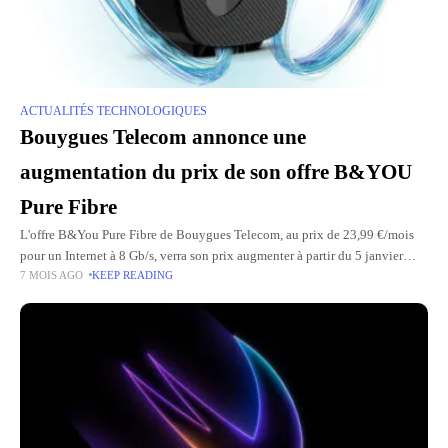
ACTUALITÉS TECHNOLOGIQUES
Bouygues Telecom annonce une
augmentation du prix de son offre B&YOU
Pure Fibre
L'offre B&You Pure Fibre de Bouygues Telecom, au prix de 23,99 €/mois
pour un Internet à 8 Gb/s, verra son prix augmenter à partir du 5 janvier
7 MOIS AGO
KEEP READING
2026. L'opérateur l'a