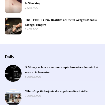
Is Shocking
2 ANS AGO
The TERRIFYING Realities of Life in Genghis Khan’s
Mongol Empire
2 ANS AGO
Daily
X Money se lance avec un compte bancaire rémunéré et
une carte bancaire
6 JOURS AGO
WhatsApp Web ajoute des appels audio et vidéo
7 JOURS AGO