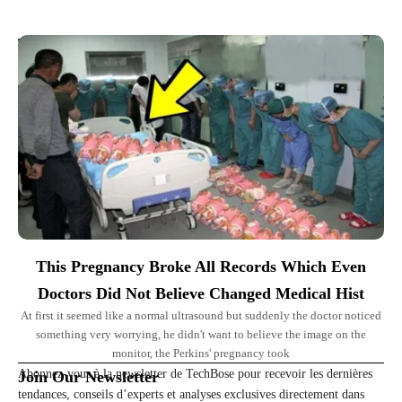
Top Picks for You
This Pregnancy Broke All Records Which Even
Doctors Did Not Believe Changed Medical Hist
At first it seemed like a normal ultrasound but suddenly the doctor noticed
something very worrying, he didn't want to believe the image on the
monitor, the Perkins' pregnancy took
Abonnez-vous à la newsletter de TechBose pour recevoir les dernières
Join Our Newsletter
tendances, conseils d’experts et analyses exclusives directement dans