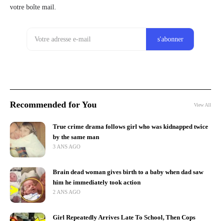
votre boîte mail.
Recommended for You
View All
True crime drama follows girl who was kidnapped twice
by the same man
3 ANS AGO
Brain dead woman gives birth to a baby when dad saw
him he immediately took action
2 ANS AGO
Girl Repeatedly Arrives Late To School, Then Cops