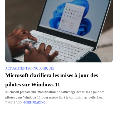
ACTUALITÉS TECHNOLOGIQUES
Microsoft clarifiera les mises à jour des
pilotes sur Windows 11
Microsoft prépare une modification de l'affichage des mises à jour des
pilotes dans Windows 11 pour mettre fin à la confusion actuelle. Les
7 MOIS AGO
KEEP READING
utilisateurs voient régulièrement des installations apparaître sous