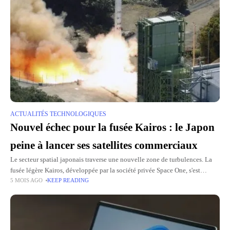
ACTUALITÉS TECHNOLOGIQUES
Nouvel échec pour la fusée Kairos : le Japon
peine à lancer ses satellites commerciaux
Le secteur spatial japonais traverse une nouvelle zone de turbulences. La
fusée légère Kairos, développée par la société privée Space One, s'est
5 MOIS AGO
KEEP READING
autodétruite quelques instants après son décollage, marquant le