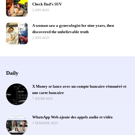
Check Dad’s SUV
2 ANS AGO
A woman saw a gynecologist for nine years, then
discovered the unbelievable truth
2 ANS AGO
Daily
X Money se lance avec un compte bancaire rémunéré et
une carte bancaire
7 JOURS AGO
WhatsApp Web ajoute des appels audio et vidéo
1 SEMAINE AGO