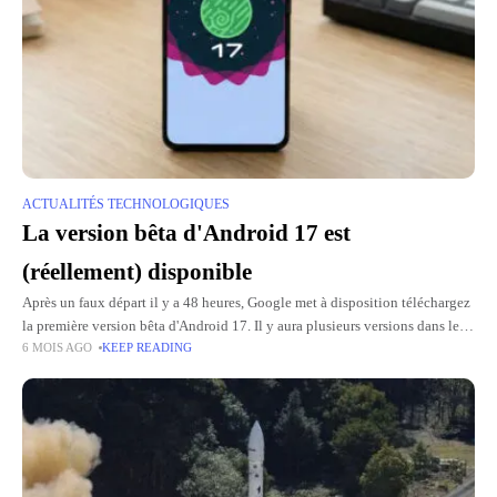
ACTUALITÉS TECHNOLOGIQUES
La version bêta d'Android 17 est
(réellement) disponible
Après un faux départ il y a 48 heures, Google met à disposition téléchargez
la première version bêta d'Android 17. Il y aura plusieurs versions dans les
6 MOIS AGO
KEEP READING
mois à venir,