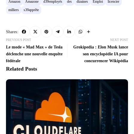
Amazon
Amazone
d39employés
des
dizaines
Emploi
licencier
milliers
s39apprête
Shares:
PREVIOUS POST
NEXT POST
Le mode « Mad Max » de Tesla
Grokipedia : Elon Musk lance
déclenche une nouvelle enquête
son encyclopédie IA pour
fédérale
concurrencer Wikipédia
Related Posts