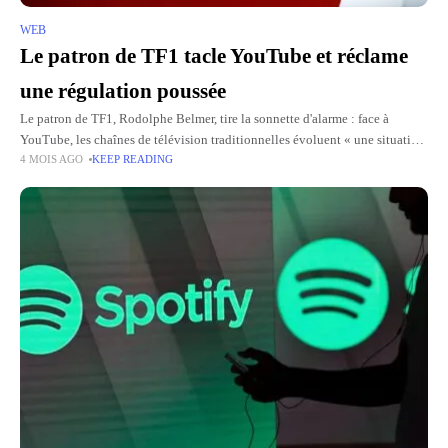
WEB
Le patron de TF1 tacle YouTube et réclame
une régulation poussée
Le patron de TF1, Rodolphe Belmer, tire la sonnette d'alarme : face à
YouTube, les chaînes de télévision traditionnelles évoluent « une situation
4 MOIS AGO
KEEP READING
intenable ». Derrière ce constat, une profonde