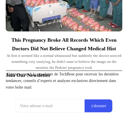
This Pregnancy Broke All Records Which Even
Doctors Did Not Believe Changed Medical Hist
At first it seemed like a normal ultrasound but suddenly the doctor noticed
something very worrying, he didn't want to believe the image on the
monitor, the Perkins' pregnancy took
Abonnez-vous à la newsletter de TechBose pour recevoir les dernières
Join Our Newsletter
tendances, conseils d’experts et analyses exclusives directement dans
votre boîte mail.