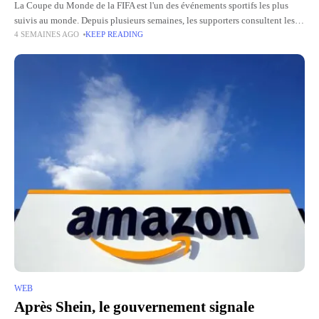
La Coupe du Monde de la FIFA est l'un des événements sportifs les plus
suivis au monde. Depuis plusieurs semaines, les supporters consultent les
4 SEMAINES AGO
KEEP READING
calendriers, les résultats, les compositions des
WEB
Après Shein, le gouvernement signale