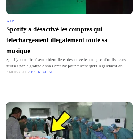
WEB
Spotify a désactivé les comptes qui
téléchargeaient illégalement toute sa
musique
Spotify a confirmé avoir identifié et désactivé les comptes d'utilisateurs
utilisés par le groupe Anna's Archive pour télécharger illégalement 86
7 MOIS AGO
KEEP READING
millions de fichiers musicaux depuis sa plateforme. Cette réaction fait
Top Picks for You