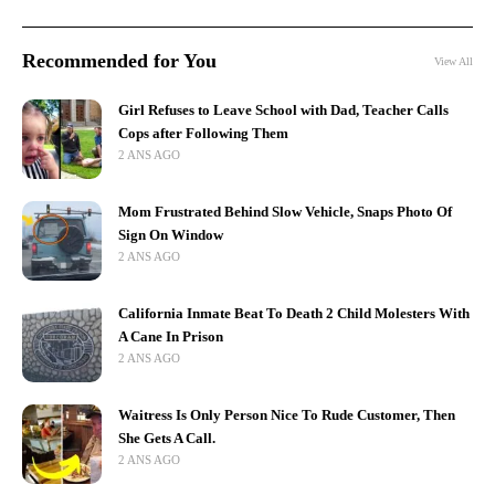
Recommended for You
View All
Girl Refuses to Leave School with Dad, Teacher Calls
Cops after Following Them
2 ANS AGO
Mom Frustrated Behind Slow Vehicle, Snaps Photo Of
Sign On Window
2 ANS AGO
California Inmate Beat To Death 2 Child Molesters With
A Cane In Prison
2 ANS AGO
Waitress Is Only Person Nice To Rude Customer, Then
She Gets A Call.
2 ANS AGO