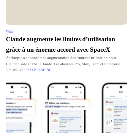
WEB
Claude augmente les limites d’utilisation
grâce à un énorme accord avec SpaceX
Anthropic a annoncé une augmentation des limites d'utilisation pour
Claude Code et l'API Claude. Les abonnés Pro, Max, Team et Enterprise
3 MOIS AGO
KEEP READING
pourront notamment envoyer plus de requêtes et bénéficier de