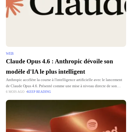
WEB
Claude Opus 4.6 : Anthropic dévoile son
modèle d'IA le plus intelligent
Anthropic accélère la course à l'intelligence artificielle avec le lancement
de Claude Opus 4.6. Présenté comme une mise à niveau directe de son
6 MOIS AGO
KEEP READING
prédécesseur, ce nouveau modèle d’IA promet de