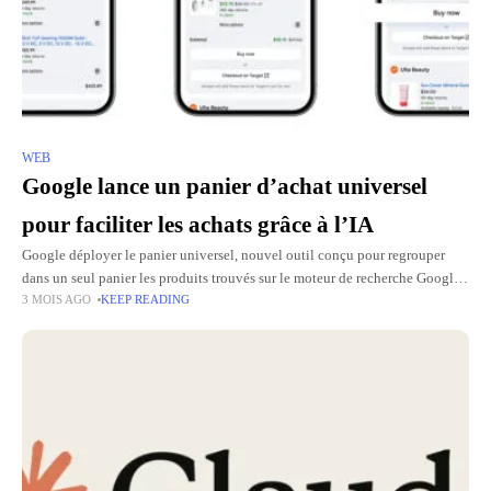
WEB
Google lance un panier d’achat universel
pour faciliter les achats grâce à l’IA
Google déployer le panier universel, nouvel outil conçu pour regrouper
dans un seul panier les produits trouvés sur le moteur de recherche Google,
3 MOIS AGO
KEEP READING
Gemini, YouTube ou Gmail. L’idée est d’éviter