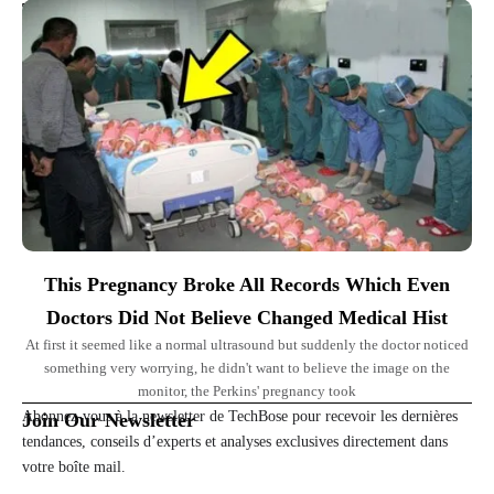
Top Picks for You
This Pregnancy Broke All Records Which Even
Doctors Did Not Believe Changed Medical Hist
At first it seemed like a normal ultrasound but suddenly the doctor noticed
something very worrying, he didn't want to believe the image on the
monitor, the Perkins' pregnancy took
Abonnez-vous à la newsletter de TechBose pour recevoir les dernières
Join Our Newsletter
tendances, conseils d’experts et analyses exclusives directement dans
votre boîte mail.