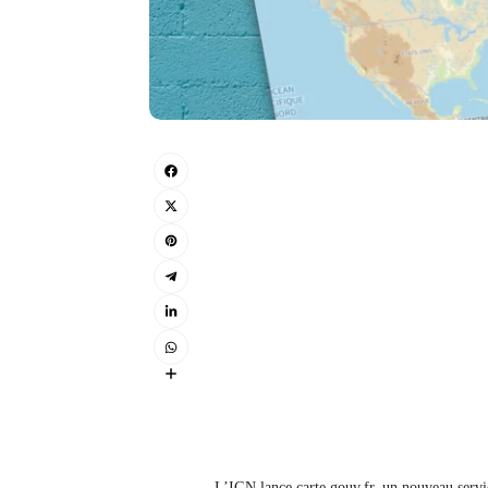
L’IGN lance carte.gouv.fr, un nouveau servic