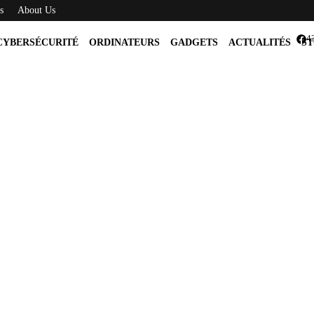
s
About Us
4
CYBERSÉCURITÉ
ORDINATEURS
GADGETS
ACTUALITÉS
ST