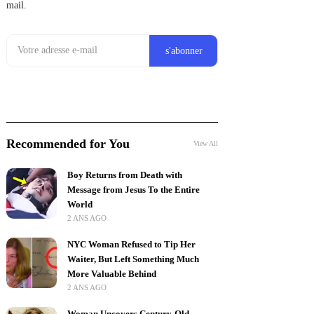
mail.
Recommended for You
View All
Boy Returns from Death with
Message from Jesus To the Entire
World
2 ANS AGO
NYC Woman Refused to Tip Her
Waiter, But Left Something Much
More Valuable Behind
2 ANS AGO
Woman Uncovers Century-Old