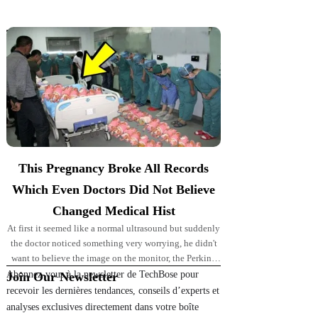
Top Picks for You
This Pregnancy Broke All Records
Which Even Doctors Did Not Believe
Changed Medical Hist
At first it seemed like a normal ultrasound but suddenly
the doctor noticed something very worrying, he didn't
want to believe the image on the monitor, the Perkins'
pregnancy took
Abonnez-vous à la newsletter de TechBose pour
Join Our Newsletter
recevoir les dernières tendances, conseils d’experts et
analyses exclusives directement dans votre boîte