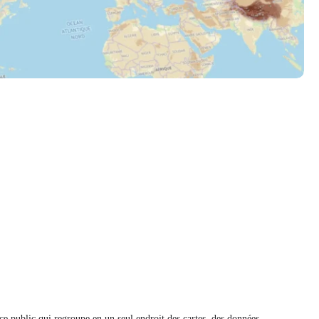
e public qui regroupe en un seul endroit des cartes, des données