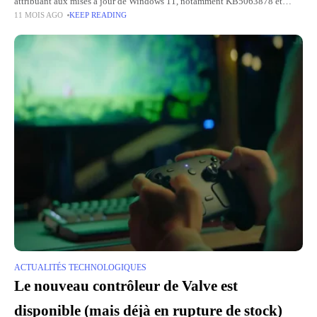
attribuant aux mises à jour de Windows 11, notamment KB5063878 et
11 MOIS AGO
KEEP READING
KB5062660, des pannes SSD équipées de contrôleurs Phison. Ces
ACTUALITÉS TECHNOLOGIQUES
Le nouveau contrôleur de Valve est
disponible (mais déjà en rupture de stock)