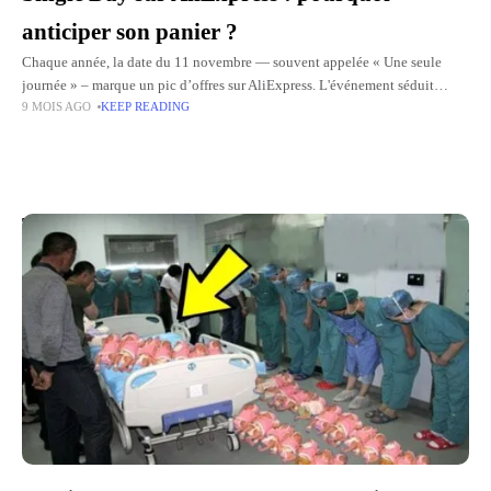
anticiper son panier ?
Chaque année, la date du 11 novembre — souvent appelée « Une seule
journée » – marque un pic d’offres sur AliExpress. L'événement séduit
9 MOIS AGO
KEEP READING
surtout les passionnés de tech, avec
Top Picks for You