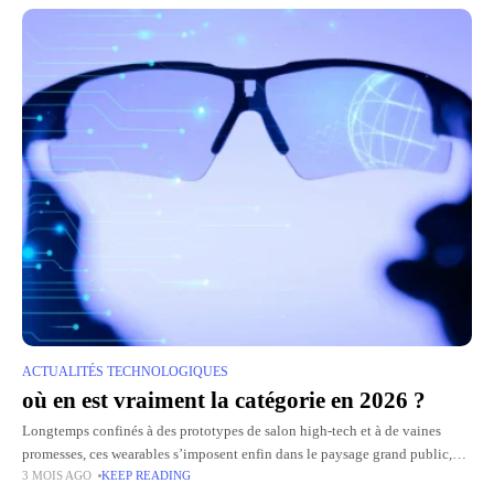
ACTUALITÉS TECHNOLOGIQUES
où en est vraiment la catégorie en 2026 ?
Longtemps confinés à des prototypes de salon high-tech et à de vaines
promesses, ces wearables s’imposent enfin dans le paysage grand public,
3 MOIS AGO
KEEP READING
portés par les progrès des assistants vocaux, de