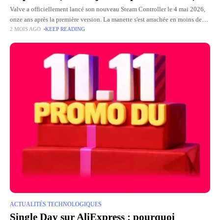
Valve a officiellement lancé son nouveau Steam Controller le 4 mai 2026,
onze ans après la première version. La manette s'est arrachée en moins de
2 MOIS AGO
KEEP READING
trente minutes, au point de
ACTUALITÉS TECHNOLOGIQUES
Single Day sur AliExpress : pourquoi