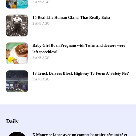
2 ANS AGO
15 Real Life Human Giants That Really Exist
2 ANS AGO
Baby Girl Born Pregnant with Twins and doctors were
left speechless!
2 ANS AGO
13 Truck Drivers Block Highway To Form A ‘Safety Net’
3 ANS AGO
Daily
X Money se lance avec un compte bancaire rémunéré et