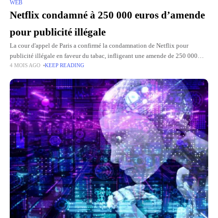
WEB
Netflix condamné à 250 000 euros d’amende
pour publicité illégale
La cour d'appel de Paris a confirmé la condamnation de Netflix pour
publicité illégale en faveur du tabac, infligeant une amende de 250 000
4 MOIS AGO
KEEP READING
euros à la plateforme de streaming.