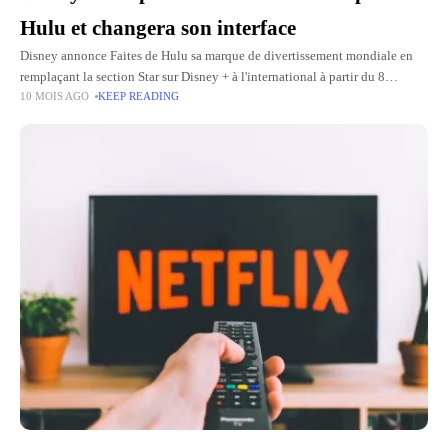
Hulu et changera son interface
Disney annonce Faites de Hulu sa marque de divertissement mondiale en
remplaçant la section Star sur Disney + à l'international à partir du 8
10 MOIS AGO
KEEP READING
octobre. Cette transition s'accompagne d'une refonte