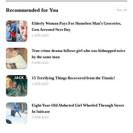
Recommended for You
View All
Elderly Woman Pays For Homeless Man’s Groceries,
Gets Arrested Next Day
2 ANS AGO
True crime drama follows girl who was kidnapped twice
by the same man
3 ANS AGO
15 Terrifying Things Recovered from the Titanic!
2 ANS AGO
Eight-Year-Old Abducted Girl Wheeled Through Street
In Suitcase
3 ANS AGO