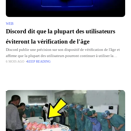
WEB
Discord dit que la plupart des utilisateurs
éviteront la vérification de l'âge
Discord publie une précision sur son dispositif de vérification de l'âge et
affirme que la plupart des utilisateurs pourront continuer à utiliser la
6 MOIS AGO
KEEP READING
plateforme sans scanner de visage ni pièce
Top Picks for You