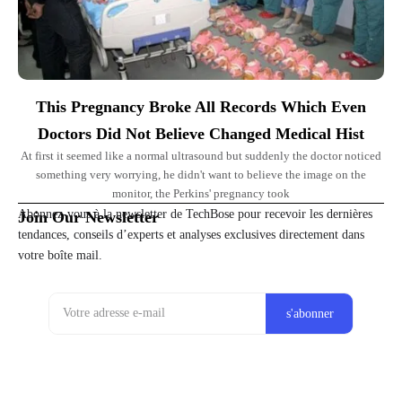
This Pregnancy Broke All Records Which Even
Doctors Did Not Believe Changed Medical Hist
At first it seemed like a normal ultrasound but suddenly the doctor noticed
something very worrying, he didn't want to believe the image on the
monitor, the Perkins' pregnancy took
Abonnez-vous à la newsletter de TechBose pour recevoir les dernières
Join Our Newsletter
tendances, conseils d’experts et analyses exclusives directement dans
votre boîte mail.