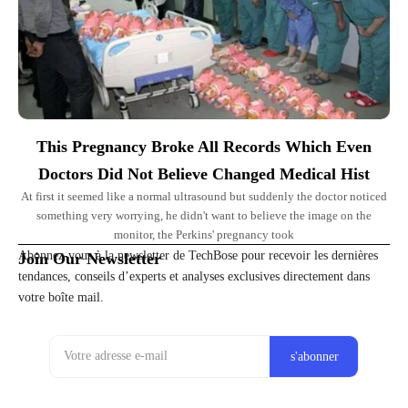
This Pregnancy Broke All Records Which Even
Doctors Did Not Believe Changed Medical Hist
At first it seemed like a normal ultrasound but suddenly the doctor noticed
something very worrying, he didn't want to believe the image on the
monitor, the Perkins' pregnancy took
Abonnez-vous à la newsletter de TechBose pour recevoir les dernières
Join Our Newsletter
tendances, conseils d’experts et analyses exclusives directement dans
votre boîte mail.