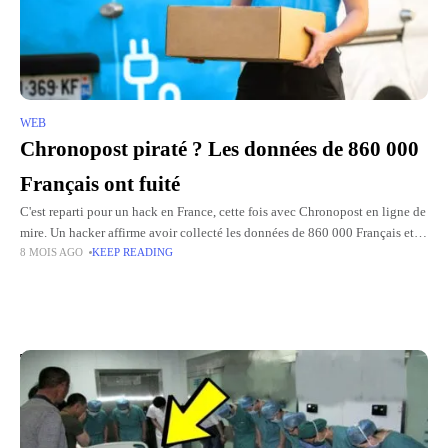
WEB
Chronopost piraté ? Les données de 860 000
Français ont fuité
C'est reparti pour un hack en France, cette fois avec Chronopost en ligne de
mire. Un hacker affirme avoir collecté les données de 860 000 Français et
8 MOIS AGO
KEEP READING
semble avoir un
Top Picks for You