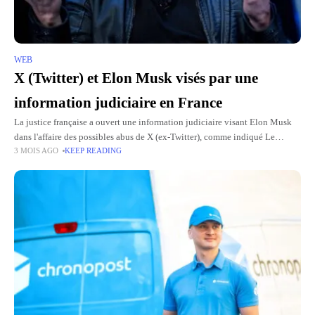
WEB
X (Twitter) et Elon Musk visés par une
information judiciaire en France
La justice française a ouvert une information judiciaire visant Elon Musk
dans l'affaire des possibles abus de X (ex-Twitter), comme indiqué Le
3 MOIS AGO
KEEP READING
monde. Ce changement de cadre fait entrer l'affaire