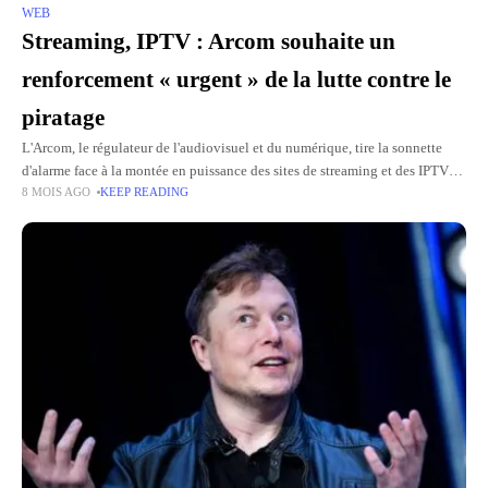
WEB
Streaming, IPTV : Arcom souhaite un
renforcement « urgent » de la lutte contre le
piratage
L'Arcom, le régulateur de l'audiovisuel et du numérique, tire la sonnette
d'alarme face à la montée en puissance des sites de streaming et des IPTV
8 MOIS AGO
KEEP READING
proposant de regarder illégalement des