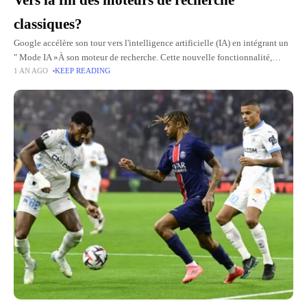
Vers la fin des moteurs de recherche
classiques?
Google accélère son tour vers l'intelligence artificielle (IA) en intégrant un
" Mode IA »À son moteur de recherche. Cette nouvelle fonctionnalité,
1 AN AGO
KEEP READING
actuellement Dans la phase de testOffre des réponses