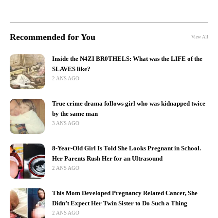
Recommended for You
View All
Inside the N4ZI BR0THELS: What was the LIFE of the
SLAVES like?
2 ANS AGO
True crime drama follows girl who was kidnapped twice
by the same man
3 ANS AGO
8-Year-Old Girl Is Told She Looks Pregnant in School.
Her Parents Rush Her for an Ultrasound
2 ANS AGO
This Mom Developed Pregnancy Related Cancer, She
Didn’t Expect Her Twin Sister to Do Such a Thing
2 ANS AGO