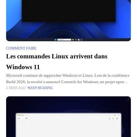
COMMENT FAIRE
Les commandes Linux arrivent dans
Windows 11
Microsoft continue de rapprocher Windows et Linux. Lors de la conférence
Build 2026, la société a annoncé Coreutils for Windows, un projet open
2 MOIS AGO
KEEP READING
source qui permet d'utiliser plus de 75