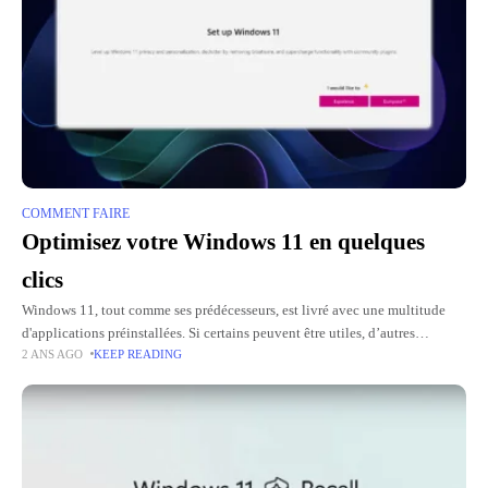
COMMENT FAIRE
Optimisez votre Windows 11 en quelques
clics
Windows 11, tout comme ses prédécesseurs, est livré avec une multitude
d'applications préinstallées. Si certains peuvent être utiles, d’autres
2 ANS AGO
KEEP READING
encombrent inutilement le système et consomment des ressources.
Heureusement, l'application portable