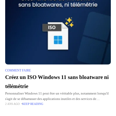
COMMENT FAIRE
Créez un ISO Windows 11 sans bloatware ni
télémétrie
Personnaliser Windows 11 peut être un véritable plus, notamment lorsqu'il
s'agit de se débarrasser des applications inutiles et des services de
2 ANS AGO
KEEP READING
télémétrie imposés par Microsoft. Grâce à l'outil WinUtil, et