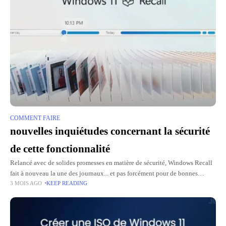
COMMENT FAIRE
nouvelles inquiétudes concernant la sécurité
de cette fonctionnalité
Relancé avec de solides promesses en matière de sécurité, Windows Recall
fait à nouveau la une des journaux... et pas forcément pour de bonnes
3 MOIS AGO
KEEP READING
raisons. Un chercheur en cybersécurité vient