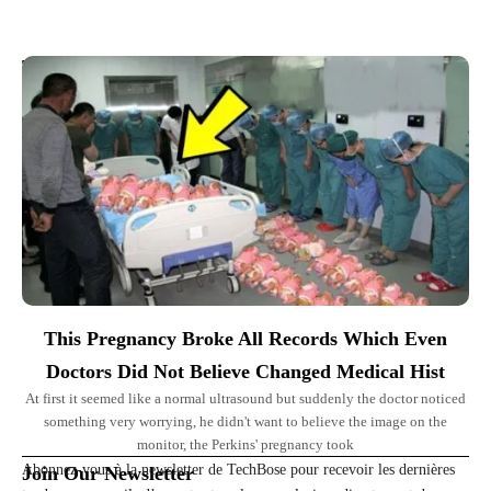
Top Picks for You
This Pregnancy Broke All Records Which Even
Doctors Did Not Believe Changed Medical Hist
At first it seemed like a normal ultrasound but suddenly the doctor noticed
something very worrying, he didn't want to believe the image on the
monitor, the Perkins' pregnancy took
Abonnez-vous à la newsletter de TechBose pour recevoir les dernières
Join Our Newsletter