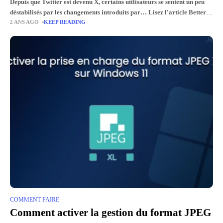
Depuis que Twitter est devenu X, certains utilisateurs se sentent un peu
déstabilisés par les changements introduits par… Lisez l'article BetterX
2 ANS AGO
KEEP READING
: l'application qui transforme X (Twitter) pour le mieux
COMMENT FAIRE
Comment activer la gestion du format JPEG