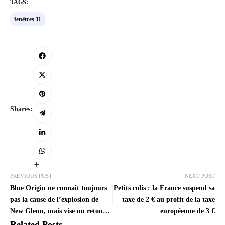
TAGS:
fenêtres 11
Shares:
PREVIOUS POST
NEXT POST
Blue Origin ne connaît toujours
Petits colis : la France suspend sa
pas la cause de l’explosion de
taxe de 2 € au profit de la taxe
New Glenn, mais vise un retour
européenne de 3 €
en vol en 2026
Related Posts