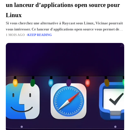
un lanceur d’applications open source pour
Linux
Si vous cherchez une alternative à Raycast sous Linux, Vicinae pourrait
vous intéresser. Ce lanceur d'applications open source vous permet de
1 MOIS AGO
KEEP READING
lancer des applications, de rechercher des fichiers, d'accéder à