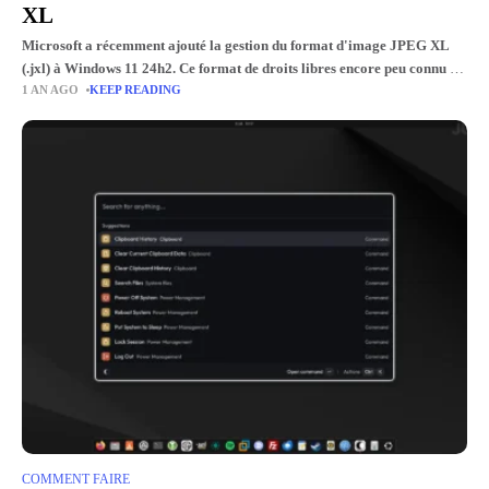
XL
Microsoft a récemment ajouté la gestion du format d'image JPEG XL
(.jxl) à Windows 11 24h2. Ce format de droits libres encore peu connu du
1 AN AGO
KEEP READING
grand public promet une compression
COMMENT FAIRE