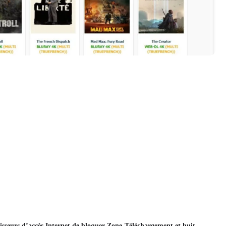
isseurs d’accès Internet de bloquer Zone-Téléchargement et huit