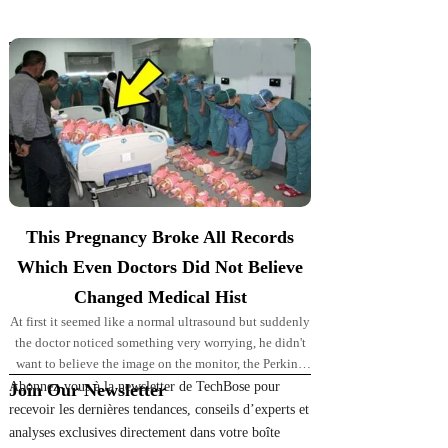
Top Picks for You
This Pregnancy Broke All Records
Which Even Doctors Did Not Believe
Changed Medical Hist
At first it seemed like a normal ultrasound but suddenly
the doctor noticed something very worrying, he didn't
want to believe the image on the monitor, the Perkins'
pregnancy took
Abonnez-vous à la newsletter de TechBose pour
Join Our Newsletter
recevoir les dernières tendances, conseils d’experts et
analyses exclusives directement dans votre boîte