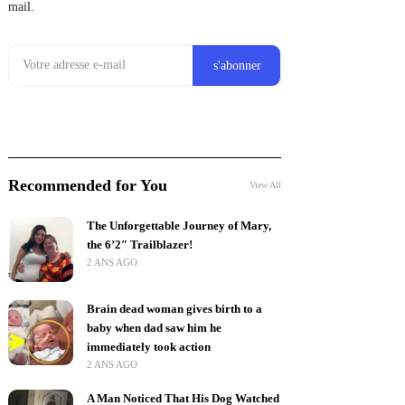
mail.
Recommended for You
View All
The Unforgettable Journey of Mary,
the 6’2″ Trailblazer!
2 ANS AGO
Brain dead woman gives birth to a
baby when dad saw him he
immediately took action
2 ANS AGO
A Man Noticed That His Dog Watched