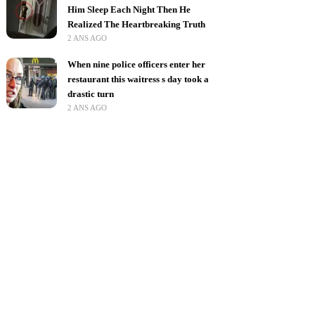
Him Sleep Each Night Then He
Realized The Heartbreaking Truth
2 ANS AGO
When nine police officers enter her
restaurant this waitress s day took a
drastic turn
2 ANS AGO