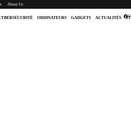
s
About Us
4
CYBERSÉCURITÉ
ORDINATEURS
GADGETS
ACTUALITÉS
ST