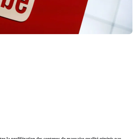
re la prolifération des contenus de mauvaise qualité générés par