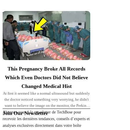
Top Picks for You
This Pregnancy Broke All Records
Which Even Doctors Did Not Believe
Changed Medical Hist
At first it seemed like a normal ultrasound but suddenly
the doctor noticed something very worrying, he didn't
want to believe the image on the monitor, the Perkins'
pregnancy took
Abonnez-vous à la newsletter de TechBose pour
Join Our Newsletter
recevoir les dernières tendances, conseils d’experts et
analyses exclusives directement dans votre boîte