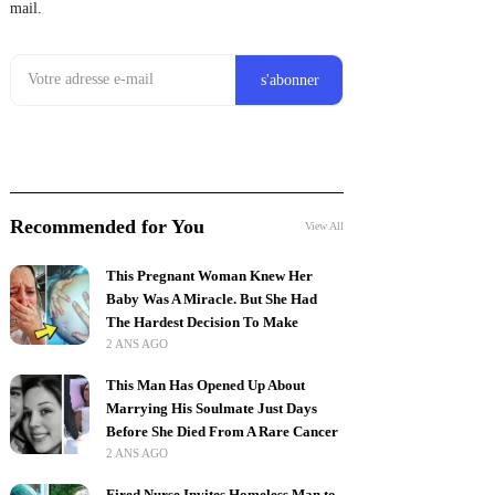
mail.
Recommended for You
View All
This Pregnant Woman Knew Her
Baby Was A Miracle. But She Had
The Hardest Decision To Make
2 ANS AGO
This Man Has Opened Up About
Marrying His Soulmate Just Days
Before She Died From A Rare Cancer
2 ANS AGO
Fired Nurse Invites Homeless Man to