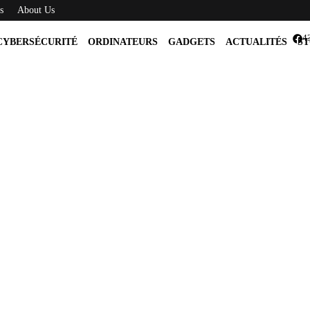
s
About Us
4
CYBERSÉCURITÉ
ORDINATEURS
GADGETS
ACTUALITÉS
ST