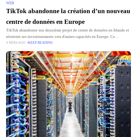
WEB
TikTok abandonne la création d’un nouveau
centre de données en Europe
TikTok abandonne son deuxième projet de centre de données en Irlande et
réoriente ses investissements vers d'autres capacités en Europe. Ce
4 MOIS AGO
KEEP READING
revirement affecte un projet présenté comme utile pour répondre