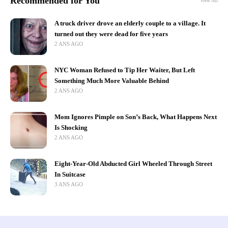
Recommended for You
View All
A truck driver drove an elderly couple to a village. It
turned out they were dead for five years
2 ANS AGO
NYC Woman Refused to Tip Her Waiter, But Left
Something Much More Valuable Behind
2 ANS AGO
Mom Ignores Pimple on Son’s Back, What Happens Next
Is Shocking
2 ANS AGO
Eight-Year-Old Abducted Girl Wheeled Through Street
In Suitcase
3 ANS AGO