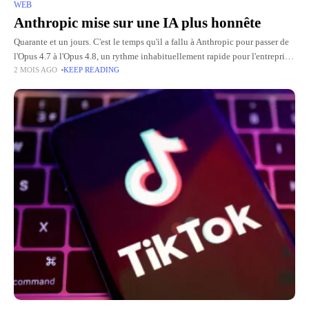
WEB
Anthropic mise sur une IA plus honnête
Quarante et un jours. C'est le temps qu'il a fallu à Anthropic pour passer de
l'Opus 4.7 à l'Opus 4.8, un rythme inhabituellement rapide pour l'entreprise.
2 MOIS AGO
KEEP READING
Il faut dire que