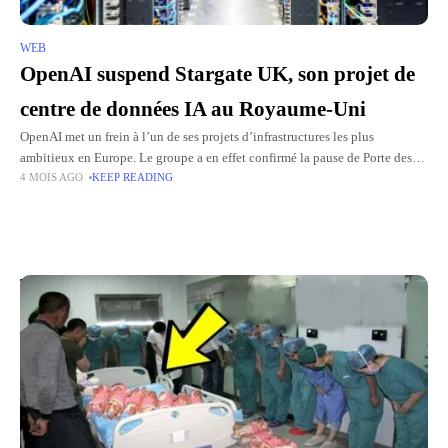
WEB
OpenAI suspend Stargate UK, son projet de
centre de données IA au Royaume-Uni
OpenAI met un frein à l’un de ses projets d’infrastructures les plus
ambitieux en Europe. Le groupe a en effet confirmé la pause de Porte des
4 MOIS AGO
KEEP READING
étoiles Royaume-Uniun projet destiné
Top Picks for You