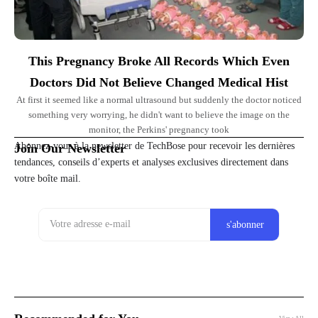
This Pregnancy Broke All Records Which Even
Doctors Did Not Believe Changed Medical Hist
At first it seemed like a normal ultrasound but suddenly the doctor noticed
something very worrying, he didn't want to believe the image on the
monitor, the Perkins' pregnancy took
Abonnez-vous à la newsletter de TechBose pour recevoir les dernières
Join Our Newsletter
tendances, conseils d’experts et analyses exclusives directement dans
votre boîte mail.