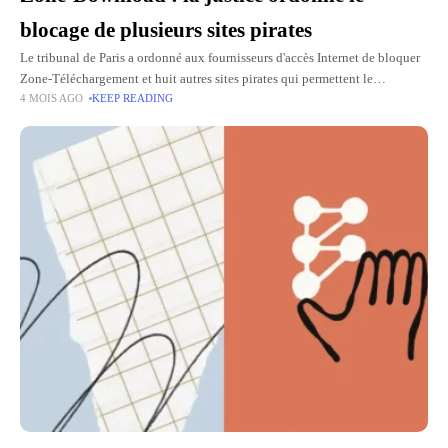
blocage de plusieurs sites pirates
Le tribunal de Paris a ordonné aux fournisseurs d'accès Internet de bloquer
Zone-Téléchargement et huit autres sites pirates qui permettent le
4 MOIS AGO
KEEP READING
téléchargement illégal de films et de séries. Le blocage