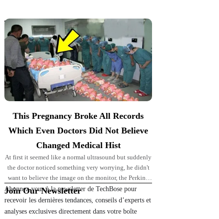
Top Picks for You
This Pregnancy Broke All Records
Which Even Doctors Did Not Believe
Changed Medical Hist
At first it seemed like a normal ultrasound but suddenly
the doctor noticed something very worrying, he didn't
want to believe the image on the monitor, the Perkins'
pregnancy took
Abonnez-vous à la newsletter de TechBose pour
Join Our Newsletter
recevoir les dernières tendances, conseils d’experts et
analyses exclusives directement dans votre boîte