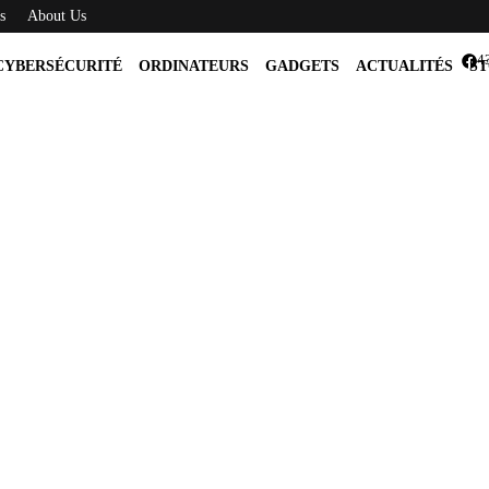
s
About Us
4
CYBERSÉCURITÉ
ORDINATEURS
GADGETS
ACTUALITÉS
ST