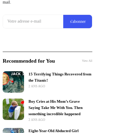
mail.
Recommended for You
View All
15 Terrifying Things Recovered from
the Titanic!
2 ANS AGO
Boy Cries at His Mom’s Grave
Saying Take Me With You. Then
something incredible happened
2 ANS AGO
Eight-Year-Old Abducted Girl