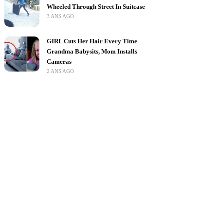
Wheeled Through Street In Suitcase
3 ANS AGO
GIRL Cuts Her Hair Every Time
Grandma Babysits, Mom Installs
Cameras
2 ANS AGO