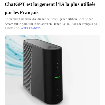
ChatGPT est largement l’IA la plus utilisée
par les Français
Le premier baromètre d'audience de l'intelligence artificielle édité par
Arcom fait le point sur la situation en France : 33 millions de Français, soit
2 MOIS AGO
KEEP READING
plus de la moitié de la