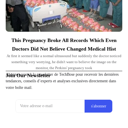
This Pregnancy Broke All Records Which Even
Doctors Did Not Believe Changed Medical Hist
At first it seemed like a normal ultrasound but suddenly the doctor noticed
something very worrying, he didn't want to believe the image on the
monitor, the Perkins' pregnancy took
Abonnez-vous à la newsletter de TechBose pour recevoir les dernières
Join Our Newsletter
tendances, conseils d’experts et analyses exclusives directement dans
votre boîte mail.