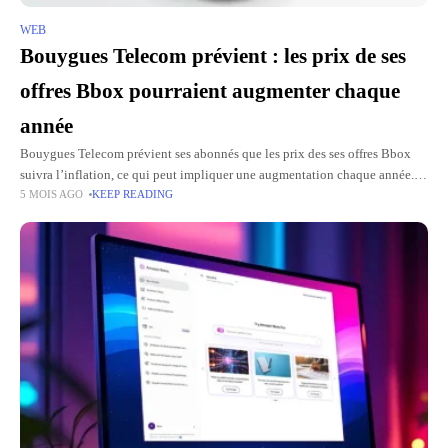
WEB
Bouygues Telecom prévient : les prix de ses
offres Bbox pourraient augmenter chaque
année
Bouygues Telecom prévient ses abonnés que les prix des ses offres Bbox
suivra l’inflation, ce qui peut impliquer une augmentation chaque année.
5 MOIS AGO
KEEP READING
Ce sera une réalité à partir de 2027.