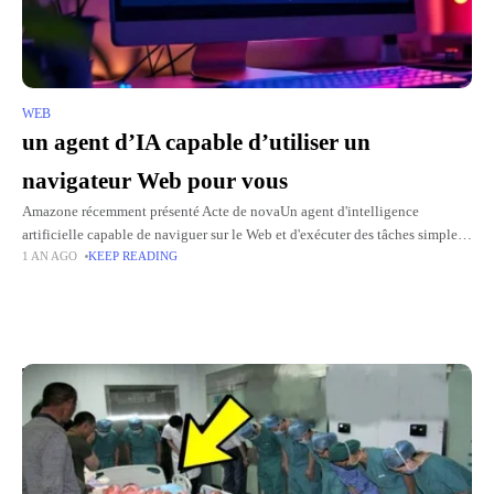
WEB
un agent d’IA capable d’utiliser un
navigateur Web pour vous
Amazone récemment présenté Acte de novaUn agent d'intelligence
artificielle capable de naviguer sur le Web et d'exécuter des tâches simples
1 AN AGO
KEEP READING
indépendamment. Une avancée majeure pour le géant américain, qui a
Top Picks for You