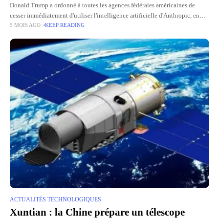
Donald Trump a ordonné à toutes les agences fédérales américaines de
cesser immédiatement d'utiliser l'intelligence artificielle d'Anthropic, en
5 MOIS AGO
KEEP READING
réponse directe au refus du groupe d'accorder au Pentagone un accès
illimité
ACTUALITÉS TECHNOLOGIQUES
Xuntian : la Chine prépare un télescope