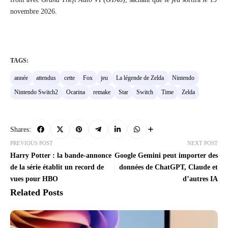
novembre 2026.
TAGS:
année
attendus
cette
Fox
jeu
La légende de Zelda
Nintendo
Nintendo Switch2
Ocarina
remake
Star
Switch
Time
Zelda
Shares:
PREVIOUS POST
NEXT POST
Harry Potter : la bande-annonce
Google Gemini peut importer des
de la série établit un record de
données de ChatGPT, Claude et
vues pour HBO
d’autres IA
Related Posts