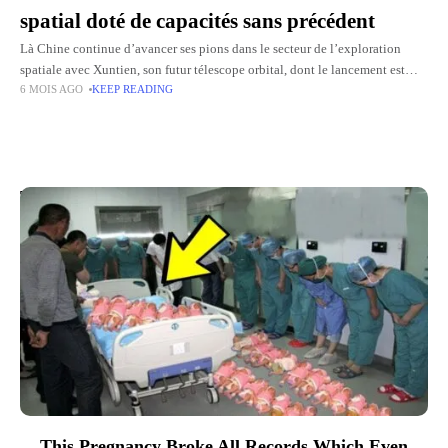
spatial doté de capacités sans précédent
Là Chine continue d’avancer ses pions dans le secteur de l’exploration
spatiale avec Xuntien, son futur télescope orbital, dont le lancement est
6 MOIS AGO
KEEP READING
prévu début 2027. Présenté comme l'un des projets
Top Picks for You
This Pregnancy Broke All Records Which Even