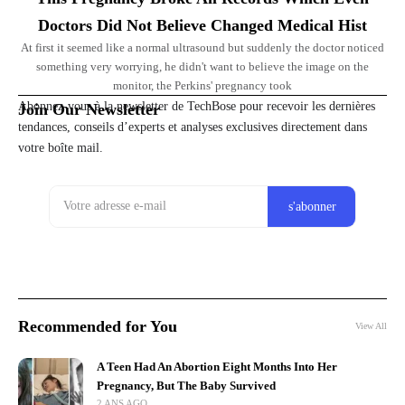
Doctors Did Not Believe Changed Medical Hist
At first it seemed like a normal ultrasound but suddenly the doctor noticed
something very worrying, he didn't want to believe the image on the
monitor, the Perkins' pregnancy took
Abonnez-vous à la newsletter de TechBose pour recevoir les dernières
Join Our Newsletter
tendances, conseils d’experts et analyses exclusives directement dans
votre boîte mail.
Recommended for You
View All
A Teen Had An Abortion Eight Months Into Her
Pregnancy, But The Baby Survived
2 ANS AGO