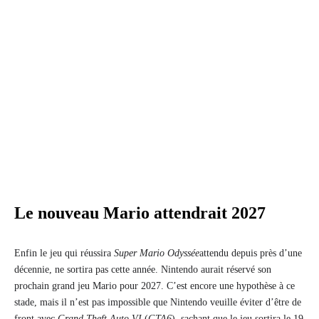
Le nouveau Mario attendrait 2027
Enfin le jeu qui réussira
Super Mario Odyssée
attendu depuis près d’une
décennie, ne sortira pas cette année. Nintendo aurait réservé son
prochain grand jeu Mario pour 2027. C’est encore une hypothèse à ce
stade, mais il n’est pas impossible que Nintendo veuille éviter d’être de
front avec
Grand Theft Auto VI
(
GTA6
), sachant que le jeu sortira le 19