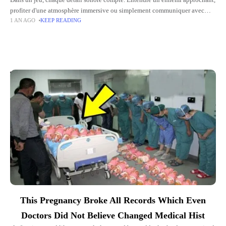
Dans un jeu, chaque détail sonore compte. Entendre un ennemi approchant,
profiter d'une atmosphère immersive ou simplement communiquer avec
1 AN AGO
KEEP READING
votre équipe, tout passe par le son. Mais les distractions extérieures
Top Picks for You
This Pregnancy Broke All Records Which Even
Doctors Did Not Believe Changed Medical Hist