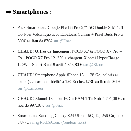
➡️ Smartphones :
Pack Smartphone Google Pixel 8 Pro 6,7″ 5G Double SIM 128
Go Noir Volcanique avec Écouteurs Gemini + Pixel Buds Pro
à
599€ au lieu de 830€
sur @Fnac
CHAUD!
Offres de lancement
POCO X7 & POCO X7 Pro –
Ex : POCO X7 Pro 12+256 + chargeur Xiaomi HyperCharge
120W + Smart Band 9 actif
à 343,80 €
sur @Xiaomi
CHAUD!
Smartphone Apple iPhone 15 – 128 Go, coloris au
choix (via carte de fidélité à 150 €) chez
673€ au lieu de 809€
sur @Carrefour
CHAUD!
Xiaomi 13T Pro 16 Go RAM 1 To Noir à 701,00 € au
lieu de 997,36 €
sur @Fnac
Smartphone Samsung Galaxy S24 Ultra – 5G, 12, 256 Go, noir
à 877€
sur @RueDuCom. (Vendeur tiers)