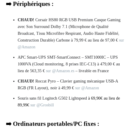
➡️ Périphériques :
CHAUD!
Corsair HS80 RGB USB Premium Casque Gaming
avec Son Surround Dolby 7.1 (Microphone de Qualité
Broadcast, Tissu Microfibre Respirant, Audio Haute Fidélité,
Construction Durable) Carbone à 79,99 € au lieu de 97,00 €
sur
@Amazon
APC Smart-UPS SMT-SmartConnect – SMT1000IC – UPS
1000VA (Cloud monitoring, 8 prises IEC-C13) à 479,00 € au
lieu de 563,35 €
sur @Amazon.es
– livrable en France
CHAUD!
Roccat Pyro – Clavier gaming mécanique USB-A
RGB (FR Layout), noir à 49,99 €
sur @Amazon
Souris sans fil Logitech G502 Lightspeed
à 69,90€ au lieu de
89,99€
sur @Grosbill
➡️ Ordinateurs portables/PC fixes :