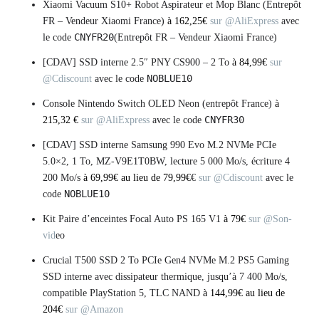
Xiaomi Vacuum S10+ Robot Aspirateur et Mop Blanc (Entrepôt
FR – Vendeur Xiaomi France)
à 162,25€
sur @AliExpress
avec
CNYFR20
le code
(Entrepôt FR – Vendeur Xiaomi France)
[CDAV] SSD interne 2.5″ PNY CS900 – 2 To
à 84,99€
sur
NOBLUE10
@Cdiscount
avec le code
Console Nintendo Switch OLED Neon (entrepôt France)
à
CNYFR30
215,32 €
sur @AliExpress
avec le code
[CDAV] SSD interne Samsung 990 Evo M.2 NVMe PCIe
5.0×2, 1 To, MZ-V9E1T0BW, lecture 5 000 Mo/s, écriture 4
200 Mo/s
à 69,99€ au lieu de 79,99€
€
sur @Cdiscount
avec le
NOBLUE10
code
Kit Paire d’enceintes Focal Auto PS 165 V1
à 79€
sur @Son-
vid
eo
Crucial T500 SSD 2 To PCIe Gen4 NVMe M.2 PS5 Gaming
SSD interne avec dissipateur thermique, jusqu’à 7 400 Mo/s,
compatible PlayStation 5, TLC NAND
à 144,99€ au lieu de
204€
sur @Amazon