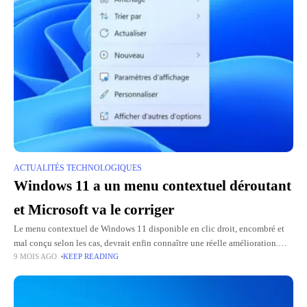
ACTUALITÉS TECHNOLOGIQUES
Windows 11 a un menu contextuel déroutant
et Microsoft va le corriger
Le menu contextuel de Windows 11 disponible en clic droit, encombré et
mal conçu selon les cas, devrait enfin connaître une réelle amélioration.
9 MOIS AGO
KEEP READING
Après plusieurs années de critiques des utilisateurs