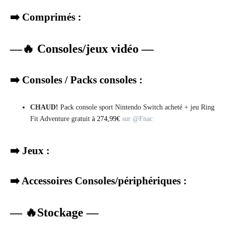
➡️ Comprimés :
—
🔥
Consoles/jeux vidéo —
➡️ Consoles / Packs consoles :
CHAUD!
Pack console sport Nintendo Switch acheté + jeu Ring
Fit Adventure gratuit
à 274,99€
sur @Fnac
➡️ Jeux :
➡️ Accessoires Consoles/périphériques :
— 🔥Stockage —