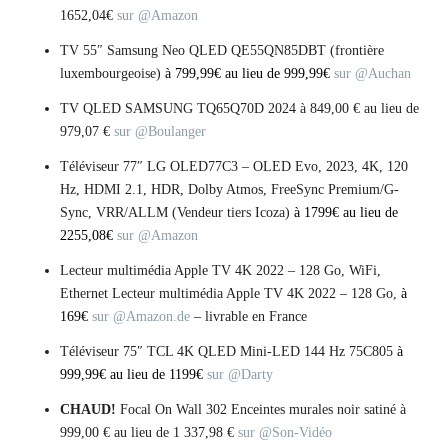
1652,04€
sur @Amazon
TV 55″ Samsung Neo QLED QE55QN85DBT (frontière
luxembourgeoise)
à 799,99€ au lieu de 999,99€
sur @Auchan
TV QLED SAMSUNG TQ65Q70D 2024 à 849,00 € au lieu de
979,07 €
sur @Boulanger
Téléviseur 77″ LG OLED77C3 – OLED Evo, 2023, 4K, 120
Hz, HDMI 2.1, HDR, Dolby Atmos, FreeSync Premium/G-
Sync, VRR/ALLM (Vendeur tiers Icoza)
à 1799€ au lieu de
2255,08€
sur @Amazon
Lecteur multimédia Apple TV 4K 2022 – 128 Go, WiFi,
Ethernet Lecteur multimédia Apple TV 4K 2022 – 128 Go,
à
169€
sur @Amazon.de
– livrable en France
Téléviseur 75″ TCL 4K QLED Mini-LED 144 Hz 75C805
à
999,99€ au lieu de 1199€
sur @Darty
CHAUD!
Focal On Wall 302 Enceintes murales noir satiné à
999,00 € au lieu de 1 337,98 €
sur @Son-Vidéo