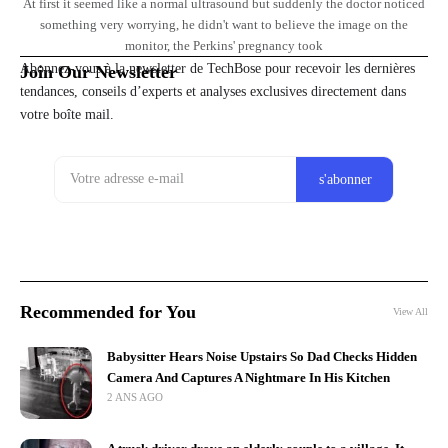
At first it seemed like a normal ultrasound but suddenly the doctor noticed
something very worrying, he didn't want to believe the image on the
monitor, the Perkins' pregnancy took
Abonnez-vous à la newsletter de TechBose pour recevoir les dernières
Join Our Newsletter
tendances, conseils d’experts et analyses exclusives directement dans
votre boîte mail.
Recommended for You
View All
Babysitter Hears Noise Upstairs So Dad Checks Hidden
Camera And Captures A Nightmare In His Kitchen
2 ANS AGO