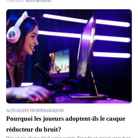
2 ANS AGO
KEEP READING
efficient du marché avec un score
ACTUALITÉS TECHNOLOGIQUES
Pourquoi les joueurs adoptent-ils le casque
réducteur du bruit?