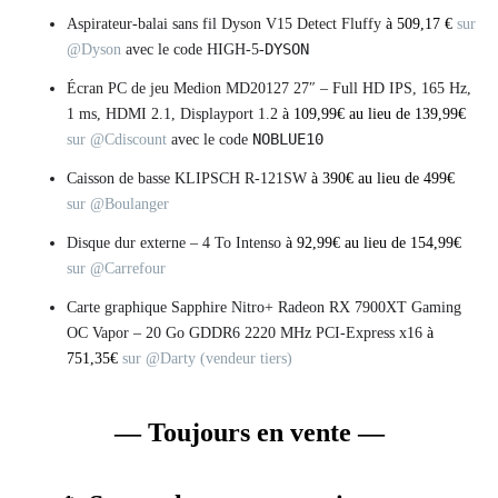
Aspirateur-balai sans fil Dyson V15 Detect Fluffy
à 509,17 €
sur
DYSON
@Dyson
avec le code HIGH-5-
Écran PC de jeu Medion MD20127 27″ – Full HD IPS, 165 Hz,
1 ms, HDMI 2.1, Displayport 1.2
à 109,99€ au lieu de 139,99€
NOBLUE10
sur @Cdiscount
avec le code
Caisson de basse KLIPSCH R-121SW
à 390€ au lieu de 499€
sur @Boulanger
Disque dur externe – 4 To Intenso
à 92,99€ au lieu de 154,99€
sur @Carrefour
Carte graphique Sapphire Nitro+ Radeon RX 7900XT Gaming
OC Vapor – 20 Go GDDR6 2220 MHz PCI-Express x16
à
751,35€
sur @Darty (vendeur tiers)
— Toujours en vente —