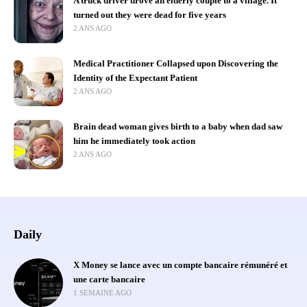
A truck driver drove an elderly couple to a village. It
turned out they were dead for five years
2 ANS AGO
Medical Practitioner Collapsed upon Discovering the
Identity of the Expectant Patient
2 ANS AGO
Brain dead woman gives birth to a baby when dad saw
him he immediately took action
2 ANS AGO
Daily
X Money se lance avec un compte bancaire rémunéré et
une carte bancaire
1 SEMAINE AGO