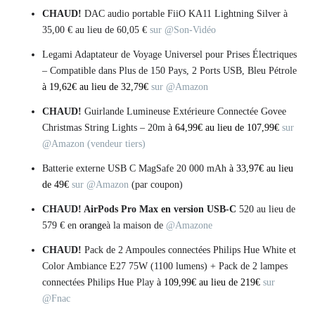
CHAUD!
DAC audio portable FiiO KA11 Lightning Silver à
35,00 € au lieu de 60,05 €
sur @Son-Vidéo
Legami Adaptateur de Voyage Universel pour Prises Électriques
– Compatible dans Plus de 150 Pays, 2 Ports USB, Bleu Pétrole
à 19,62€ au lieu de 32,79€
sur @Amazon
CHAUD!
Guirlande Lumineuse Extérieure Connectée Govee
Christmas String Lights – 20m
à 64,99€ au lieu de 107,99€
sur
@Amazon (vendeur tiers)
Batterie externe USB C MagSafe 20 000 mAh
à 33,97€ au lieu
de 49€
sur @Amazon
(par coupon)
CHAUD!
AirPods Pro Max en version USB-C
520 au lieu de
579 € en
orange
à la maison de
@Amazone
CHAUD!
Pack de 2 Ampoules connectées Philips Hue White et
Color Ambiance E27 75W (1100 lumens) + Pack de 2 lampes
connectées Philips Hue Play
à 109,99€ au lieu de 219€
sur
@Fnac