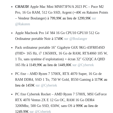
CHAUD!
Apple Mac Mini MNH73FN/A 2023 PC – Puce M2
Pro, 16 Go RAM, 512 Go SSD, Argent (+40€ en Rakuten Points
– Vendeur Boulanger)
à 799,99€ au lieu de 1299,99€
sur
@Rakuten
Apple Macbook Pro 14′ M4 16 Go CPU10 GPU10 512 Go
Ordinateur portable Noir
à 1749€
sur @Boulanger
Pack ordinateur portable 16″ Gigabyte G6X 9KG-43FR854SD
(FHD+ 165 Hz, i7 13650HX, 16 Go de RAM, RTX4060 105 W,
1 To, sans système d’exploitation) + écran 32″ G32QC A QHD
165 Hz
à 1149,99€ au lieu de 1449,80€
sur @Cybertek
PC fixe – AMD Ryzen 7 5700X, RTX 4070 Super, 16 Go de
RAM DDR4, SSD 1 To, 750 W Gold, B550 Gaming
à 1179€ au
lieu de 1459€
sur @Cybertek
PC fixe Cybertek Rocket – AMD Ryzen 7 5700X, MSI GeForce
RTX 4070 Ventus 2X E 12 Go OC, RAM 16 Go DDR4
3200Mhz, 500 Go SSD, 650W, sans OS
à 999€ au lieu de
1249,99€
sur @Cybertek