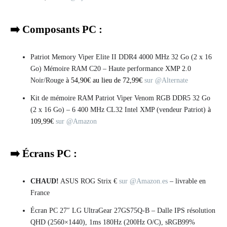
➡️ Composants PC :
Patriot Memory Viper Elite II DDR4 4000 MHz 32 Go (2 x 16
Go) Mémoire RAM C20 – Haute performance XMP 2.0
Noir/Rouge
à 54,90€ au lieu de 72,99€
sur @Alternate
Kit de mémoire RAM Patriot Viper Venom RGB DDR5 32 Go
(2 x 16 Go) – 6 400 MHz CL32 Intel XMP (vendeur Patriot)
à
109,99€
sur @Amazon
➡️
Écrans PC :
CHAUD!
ASUS ROG Strix €
sur @Amazon.es
– livrable en
France
Écran PC 27″ LG UltraGear 27GS75Q-B – Dalle IPS résolution
QHD (2560×1440), 1ms 180Hz (200Hz O/C), sRGB99%