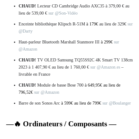
CHAUD!
Lecteur CD Cambridge Audio AXC35 à 379,00 € au
lieu de 539,00 €
sur @Son-Vidéo
Enceinte bibliothèque Klipsch R-51M
à 179€
au lieu de 329€
sur
@Darty
Haut-parleur Bluetooth Marshall Stanmore III
à 299€
sur
@Amazon
CHAUD!
TV OLED Samsung TQ55S92C 4K Smart TV 138cm
2023 à 1 407,90 € au lieu de 1 760,00 €
sur @Amazon.es
–
livrable en France
CHAUD!
Module de basse Bose 700
à 649,95€ au lieu de
796,52€
sur @Amazon
Barre de son Sonos Arc
à 599€ au lieu de 799€
sur @Boulanger
—
🔥
Ordinateurs / Composants —