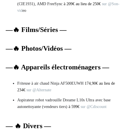
(CIE1931), AMD FreeSync
à 209€ au lieu de 250€
sur @Son-
vid
eo
—
🔥
Films/Séries —
—
🔥
Photos/Vidéos —
—
🔥
Appareils électroménagers —
Friteuse à air chaud Ninja AF500EUWH
174,90€ au lieu de
234€
sur @Alternate
Aspirateur robot vadrouille Dreame L10s Ultra avec base
autonettoyante (vendeurs tiers)
à 599€
sur @Cdiscount
— 🔥 Divers —