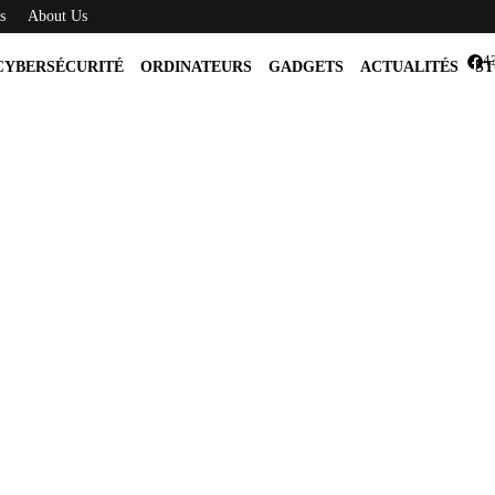
s
About Us
4
CYBERSÉCURITÉ
ORDINATEURS
GADGETS
ACTUALITÉS
ST