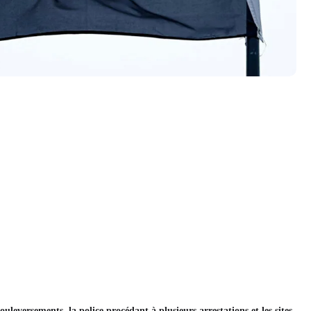
leversements, la police procédant à plusieurs arrestations et les sites