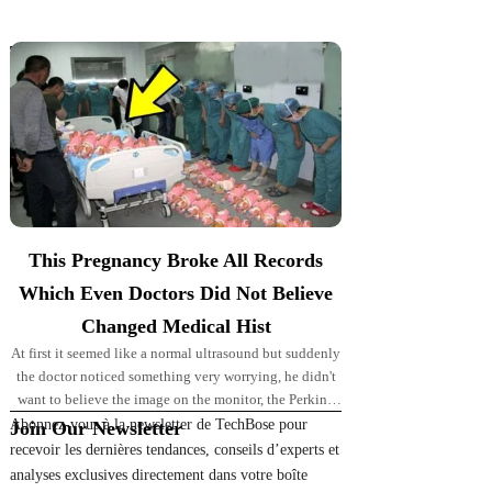
Top Picks for You
This Pregnancy Broke All Records
Which Even Doctors Did Not Believe
Changed Medical Hist
At first it seemed like a normal ultrasound but suddenly
the doctor noticed something very worrying, he didn't
want to believe the image on the monitor, the Perkins'
pregnancy took
Abonnez-vous à la newsletter de TechBose pour
Join Our Newsletter
recevoir les dernières tendances, conseils d’experts et
analyses exclusives directement dans votre boîte