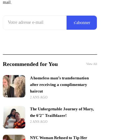
mail.
Recommended for You
View All
A homeless man’s transformation
after receiving a complimentary
haircut
2 ANS AGO
The Unforgettable Journey of Mary,
the 6’2″ Trailblazer!
2 ANS AGO
NYC Woman Refused to Tip Her