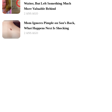
Waiter, But Left Something Much
More Valuable Behind
2 ANS AGO
Mom Ignores Pimple on Son’s Back,
What Happens Next Is Shocking
2 ANS AGO