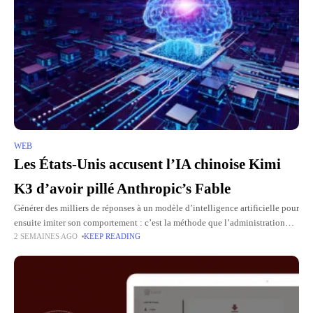
WEB
Les États-Unis accusent l’IA chinoise Kimi
K3 d’avoir pillé Anthropic’s Fable
Générer des milliers de réponses à un modèle d’intelligence artificielle pour
ensuite imiter son comportement : c’est la méthode que l’administration
2 SEMAINES AGO
KEEP READING
Trump reproche à la start-up chinoise Moonshot AI. Michael