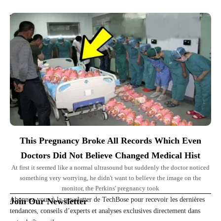
Top Picks for You
This Pregnancy Broke All Records Which Even
Doctors Did Not Believe Changed Medical Hist
At first it seemed like a normal ultrasound but suddenly the doctor noticed
something very worrying, he didn't want to believe the image on the
monitor, the Perkins' pregnancy took
Abonnez-vous à la newsletter de TechBose pour recevoir les dernières
Join Our Newsletter
tendances, conseils d’experts et analyses exclusives directement dans