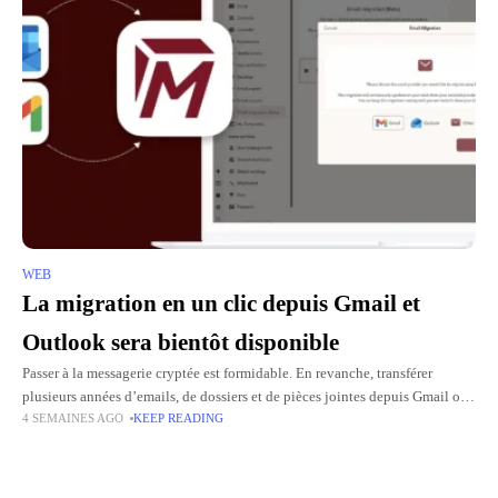
WEB
La migration en un clic depuis Gmail et
Outlook sera bientôt disponible
Passer à la messagerie cryptée est formidable. En revanche, transférer
plusieurs années d’emails, de dossiers et de pièces jointes depuis Gmail ou
4 SEMAINES AGO
KEEP READING
Outlook peut vite devenir intimidant. Pour simplifier cette