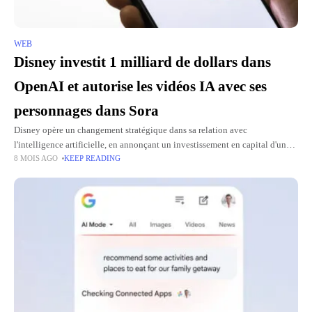
WEB
Disney investit 1 milliard de dollars dans
OpenAI et autorise les vidéos IA avec ses
personnages dans Sora
Disney opère un changement stratégique dans sa relation avec
l'intelligence artificielle, en annonçant un investissement en capital d'un
8 MOIS AGO
KEEP READING
milliard de dollars dans OpenAI, scellant ainsi un accord de licence de