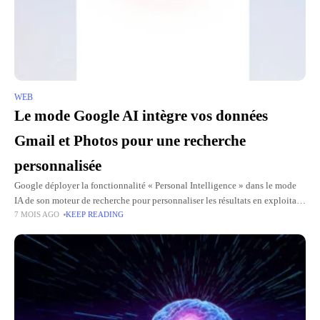
WEB
Le mode Google AI intègre vos données
Gmail et Photos pour une recherche
personnalisée
Google déployer la fonctionnalité « Personal Intelligence » dans le mode
IA de son moteur de recherche pour personnaliser les résultats en exploitant
7 MOIS AGO
KEEP READING
les données de Gmail et Google Photos.