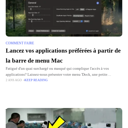
COMMENT FAIRE
Lancez vos applications préférées à partir de
la barre de menu Mac
Fatigué d'un quai surchargé ou masqué qui complique l'accès à vos
applications? Laissez-nous présenter votre menu 'Dock, une petite
2 ANS AGO
KEEP READING
application gratuite et open source qui vous permet de tout gérer
Top Picks for You