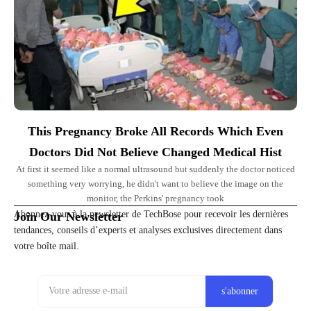
This Pregnancy Broke All Records Which Even
Doctors Did Not Believe Changed Medical Hist
At first it seemed like a normal ultrasound but suddenly the doctor noticed
something very worrying, he didn't want to believe the image on the
monitor, the Perkins' pregnancy took
Abonnez-vous à la newsletter de TechBose pour recevoir les dernières
Join Our Newsletter
tendances, conseils d’experts et analyses exclusives directement dans
votre boîte mail.