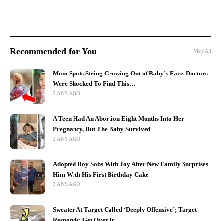
Recommended for You
View All
Mom Spots String Growing Out of Baby’s Face, Doctors
Were Shocked To Find This…
2 ANS AGO
A Teen Had An Abortion Eight Months Into Her
Pregnancy, But The Baby Survived
2 ANS AGO
Adopted Boy Sobs With Joy After New Family Surprises
Him With His First Birthday Cake
3 ANS AGO
Sweater At Target Called ‘Deeply Offensive’; Target
Responds: Get Over It