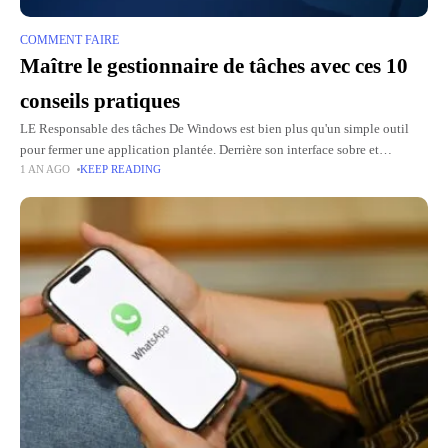
COMMENT FAIRE
Maître le gestionnaire de tâches avec ces 10
conseils pratiques
LE Responsable des tâches De Windows est bien plus qu'un simple outil
pour fermer une application plantée. Derrière son interface sobre et
1 AN AGO
KEEP READING
fonctionnelle, cachez de nombreuses fonctionnalités souvent négligées par