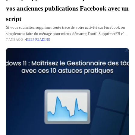
vos anciennes publications Facebook avec un
script
Si vous souhaitez supprimer toute trace de votre activité sur Facebook ou
simplement faire du ménage pour mieux démarrer, l'outil SupprimerFB c'est
7 ANS AGO
KEEP READING
ce dont vous avez besoin. Il s'agit d'un