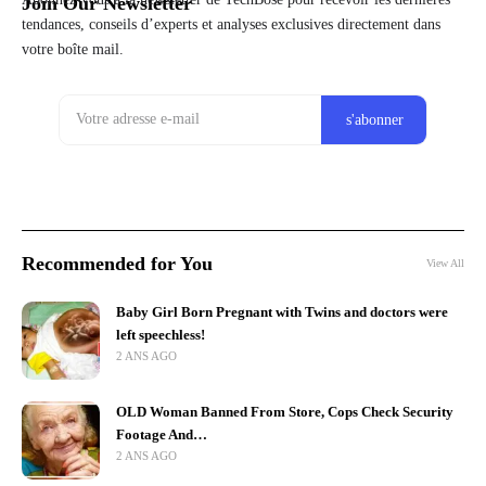
Join Our Newsletter
tendances, conseils d’experts et analyses exclusives directement dans
votre boîte mail.
Recommended for You
View All
Baby Girl Born Pregnant with Twins and doctors were
left speechless!
2 ANS AGO
OLD Woman Banned From Store, Cops Check Security
Footage And…
2 ANS AGO