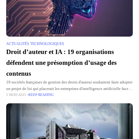
ACTUALITÉS TECHNOLOGIQUES
Droit d’auteur et IA : 19 organisations
défendent une présomption d’usage des
contenus
19 sociétés françaises de gestion des droits d'auteur souhaitent faire adopter
un projet de loi qui placerait les entreprises d'intelligence artificielle face à
5 MOIS AGO
KEEP READING
une présomption d'exploitation de contenus culturels. Le