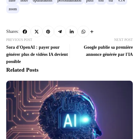
mise
notre
optimisations
personnalisation
push
son
sur
v5.4
zoom
Shares:
PREVIOUS POST
NEXT POST
Sora d'OpenAI : payer pour
Google publie sa première
générer plus de vidéos IA devient
annonce générée par l'IA
possible
Related Posts