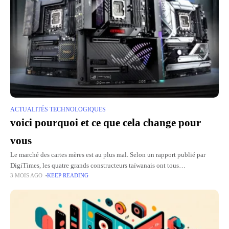
ACTUALITÉS TECHNOLOGIQUES
voici pourquoi et ce que cela change pour
vous
Le marché des cartes mères est au plus mal. Selon un rapport publié par
DigiTimes, les quatre grands constructeurs taïwanais ont tous
3 MOIS AGO
KEEP READING
considérablement réduit leurs objectifs d'expédition pour 2026. La