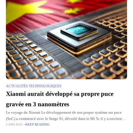
ACTUALITÉS TECHNOLOGIQUES
Xiaomi aurait développé sa propre puce
gravée en 3 nanomètres
Le voyage de Xiaomi Le développement de son propre système sur puce
(SoC) a commencé avec le Surge S1, dévoilé dans le Mi 5c il y a environ
2 ANS AGO
KEEP READING
sept ans.