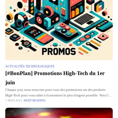
ACTUALITÉS TECHNOLOGIQUES
[#BonPlan] Promotions High-Tech du 1er
juin
Chaque jour, nous trouvons pour vous des promotions sur des produits
High-Tech pour vous aider à économiser le plus d'argent possible. Voici la
2 MOIS AGO
KEEP READING
liste des bons plans du jour (valable