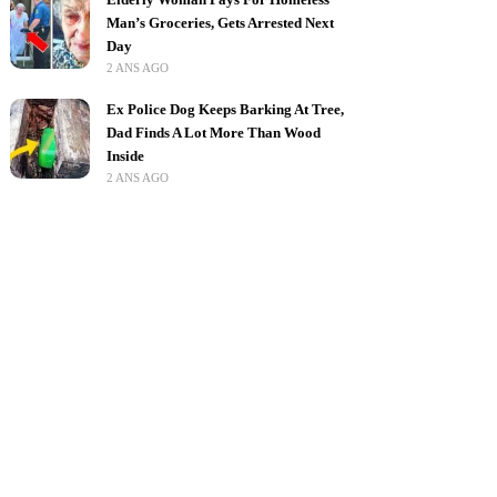
Man’s Groceries, Gets Arrested Next
Day
2 ANS AGO
Ex Police Dog Keeps Barking At Tree,
Dad Finds A Lot More Than Wood
Inside
2 ANS AGO