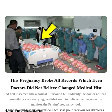
Top Picks for You
This Pregnancy Broke All Records Which Even
Doctors Did Not Believe Changed Medical Hist
At first it seemed like a normal ultrasound but suddenly the doctor noticed
something very worrying, he didn't want to believe the image on the
monitor, the Perkins' pregnancy took
Abonnez-vous à la newsletter de TechBose pour recevoir les dernières
Join Our Newsletter