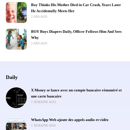
Boy Thinks His Mother Died in Car Crash, Years Later
He Accidentally Meets Her
2 ANS AGO
BOY Buys Diapers Daily, Officer Follows Him And Sees
Why
2 ANS AGO
Daily
X Money se lance avec un compte bancaire rémunéré et
une carte bancaire
1 SEMAINE AGO
WhatsApp Web ajoute des appels audio et vidéo
1 SEMAINE AGO