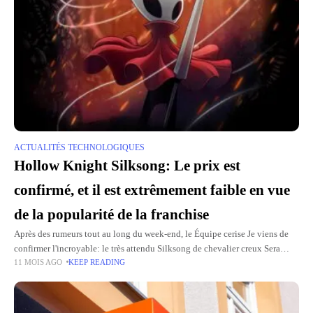
ACTUALITÉS TECHNOLOGIQUES
Hollow Knight Silksong: Le prix est
confirmé, et il est extrêmement faible en vue
de la popularité de la franchise
Après des rumeurs tout au long du week-end, le Équipe cerise Je viens de
confirmer l'incroyable: le très attendu Silksong de chevalier creux Sera
11 MOIS AGO
KEEP READING
disponible le 4 septembre au prix