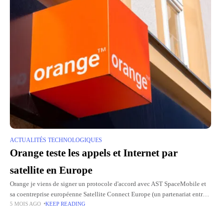
ACTUALITÉS TECHNOLOGIQUES
Orange teste les appels et Internet par
satellite en Europe
Orange je viens de signer un protocole d'accord avec AST SpaceMobile et
sa coentreprise européenne Satellite Connect Europe (un partenariat entre
5 MOIS AGO
KEEP READING
AST SpaceMobile et Vodafone) pour déployer une connectivité satellite