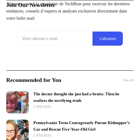
Abonnez-vous à la newsletter de TechBose pour recevoir les dernières
Join Our Newsletter
tendances, conseils d’experts et analyses exclusives directement dans
votre boîte mail.
Recommended for You
View All
The doctor thought she just had a bruise. Then he
realizes the terrifying truth
2 ANS AGO
Pennsylvania Teens Courageously Pursue Kidnapper’s
Car and Rescue Five-Year-Old Girl
2 ANS AGO