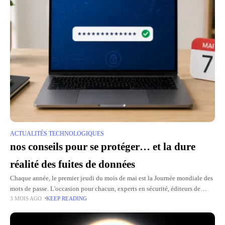
ACTUALITÉS TECHNOLOGIQUES
nos conseils pour se protéger… et la dure
réalité des fuites de données
Chaque année, le premier jeudi du mois de mai est la Journée mondiale des
mots de passe. L'occasion pour chacun, experts en sécurité, éditeurs de
3 MOIS AGO
KEEP READING
logiciels, médias tech, de rappeler