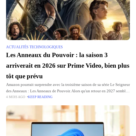
ACTUALITÉS TECHNOLOGIQUES
Les Anneaux du Pouvoir : la saison 3
arriverait en 2026 sur Prime Video, bien plus
tôt que prévu
Amazon pourrait surprendre avec la troisième saison de sa série Le Seigneur
des Anneaux : Les Anneaux de Pouvoir. Alors qu'un retour en 2027 semblait
4 MOIS AGO
KEEP READING
jusqu'à présent le scénario le