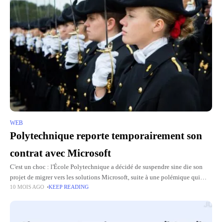
WEB
Polytechnique reporte temporairement son
contrat avec Microsoft
C'est un choc : l'École Polytechnique a décidé de suspendre sine die son
projet de migrer vers les solutions Microsoft, suite à une polémique qui
10 MOIS AGO
KEEP READING
dure depuis mars dernier. Cette