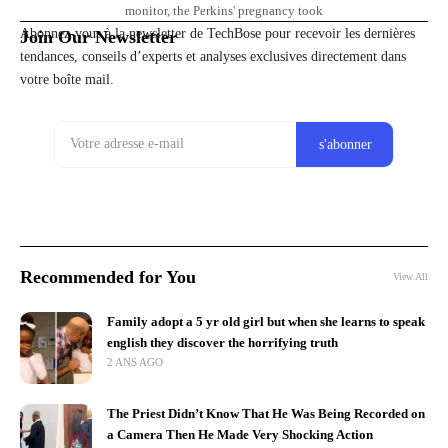
monitor, the Perkins' pregnancy took
Abonnez-vous à la newsletter de TechBose pour recevoir les dernières
Join Our Newsletter
tendances, conseils d’experts et analyses exclusives directement dans
votre boîte mail.
Recommended for You
View All
Family adopt a 5 yr old girl but when she learns to speak
english they discover the horrifying truth
2 ANS AGO
The Priest Didn’t Know That He Was Being Recorded on
a Camera Then He Made Very Shocking Action