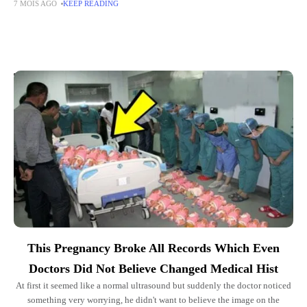
7 MOIS AGO
KEEP READING
répond ainsi à un hacker qui, ce week-end, a revendiqué
Top Picks for You
This Pregnancy Broke All Records Which Even
Doctors Did Not Believe Changed Medical Hist
At first it seemed like a normal ultrasound but suddenly the doctor noticed
something very worrying, he didn't want to believe the image on the