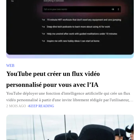
WEB
YouTube peut créer un flux vidéo
personnalisé pour vous avec l’IA
YouTube déployer une fonction d'intelligence artificielle qui crée un flux
vidéo personnalisé à partir d'une invite librement rédigée par l'utilisateur,
2 MOIS AGO
KEEP READING
accessible depuis la page d'accueil de la plateforme. Un flux