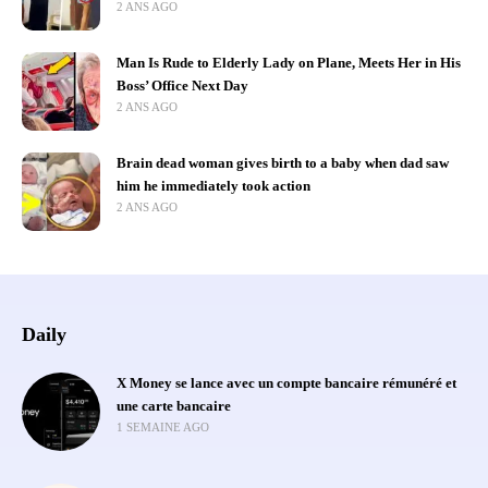
2 ANS AGO
Man Is Rude to Elderly Lady on Plane, Meets Her in His
Boss’ Office Next Day
2 ANS AGO
Brain dead woman gives birth to a baby when dad saw
him he immediately took action
2 ANS AGO
Daily
X Money se lance avec un compte bancaire rémunéré et
une carte bancaire
1 SEMAINE AGO