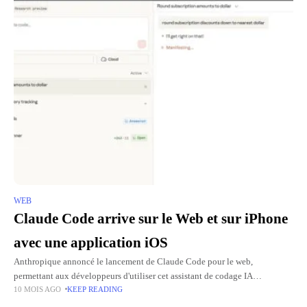
WEB
Claude Code arrive sur le Web et sur iPhone
avec une application iOS
Anthropique annoncé le lancement de Claude Code pour le web,
permettant aux développeurs d'utiliser cet assistant de codage IA
10 MOIS AGO
KEEP READING
directement depuis leur navigateur. Cette nouvelle fonctionnalité
s'accompagne d'une disponibilité sur