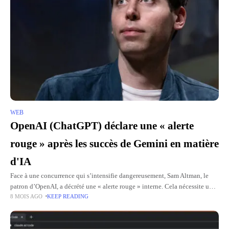
WEB
OpenAI (ChatGPT) déclare une « alerte
rouge » après les succès de Gemini en matière
d'IA
Face à une concurrence qui s’intensifie dangereusement, Sam Altman, le
patron d’OpenAI, a décrété une « alerte rouge » interne. Cela nécessite une
8 MOIS AGO
KEEP READING
mobilisation totale de ses équipes pour perfectionner