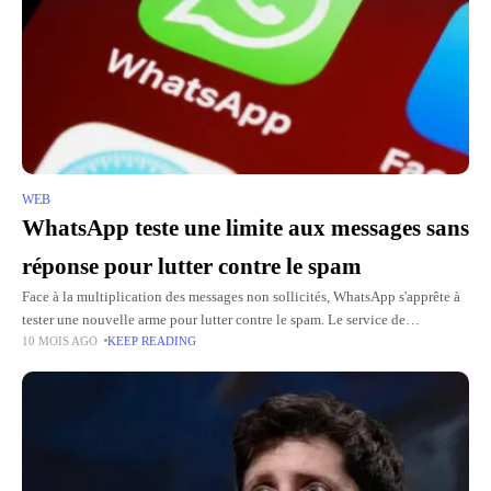
WEB
WhatsApp teste une limite aux messages sans
réponse pour lutter contre le spam
Face à la multiplication des messages non sollicités, WhatsApp s'apprête à
tester une nouvelle arme pour lutter contre le spam. Le service de
10 MOIS AGO
KEEP READING
messagerie mettra en place une limite mensuelle