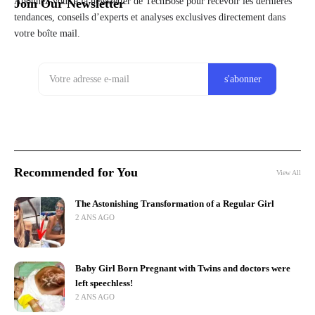
Abonnez-vous à la newsletter de TechBose pour recevoir les dernières
Join Our Newsletter
tendances, conseils d’experts et analyses exclusives directement dans
votre boîte mail.
Recommended for You
View All
The Astonishing Transformation of a Regular Girl
2 ANS AGO
Baby Girl Born Pregnant with Twins and doctors were
left speechless!
2 ANS AGO