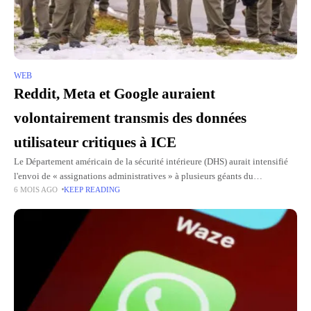
WEB
Reddit, Meta et Google auraient
volontairement transmis des données
utilisateur critiques à ICE
Le Département américain de la sécurité intérieure (DHS) aurait intensifié
l'envoi de « assignations administratives » à plusieurs géants du
6 MOIS AGO
KEEP READING
numérique. Selon une enquête du New York Times, Reddit, Meta