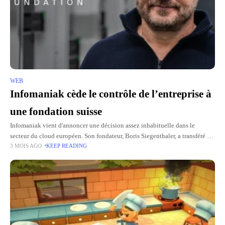
WEB
Infomaniak cède le contrôle de l’entreprise à
une fondation suisse
Infomaniak vient d'annoncer une décision assez inhabituelle dans le
secteur du cloud européen. Son fondateur, Boris Siegenthaler, a transféré la
3 MOIS AGO
KEEP READING
majorité des droits de vote de l'entreprise à la Fondation